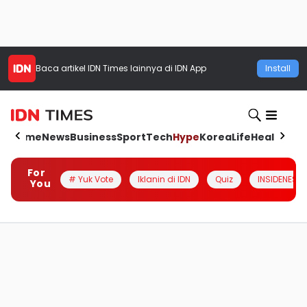
Baca artikel
IDN Times
lainnya di IDN App
Install
Home
News
Business
Sport
Tech
Hype
Korea
Life
Health
Aut
For
# Yuk Vote
Iklanin di IDN
Quiz
INSIDENESIA
You