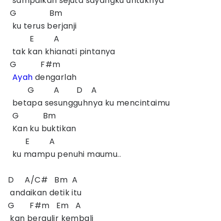
sampaikan sejuta sayangku untuknya
G Bm
ku terus berjanji
E A
tak kan khianati pintanya
G F#m
Ayah
dengarlah
G A D A
betapa sesungguhnya ku mencintaimu
G Bm
Kan ku buktikan
E A
ku mampu penuhi maumu..
D A/C# Bm A
andaikan detik itu
G F#m Em A
kan bergulir kembali