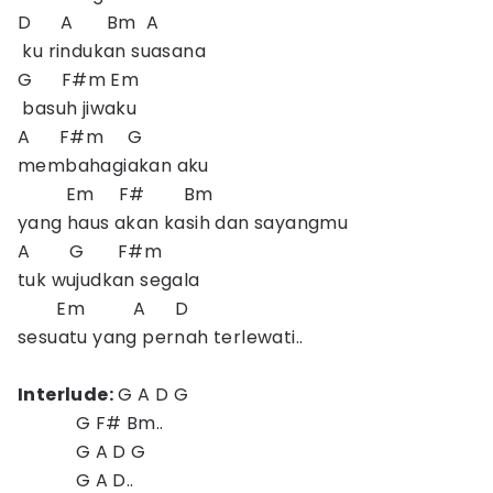
D A Bm A
ku rindukan suasana
G F#m Em
basuh jiwaku
A F#m G
membahagiakan aku
Em F# Bm
yang haus akan kasih dan sayangmu
A G F#m
tuk wujudkan segala
Em A D
sesuatu yang pernah terlewati..
Interlude:
G A D G
G F# Bm..
G A D G
G A D..