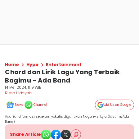
Home
Hype
Entertainment
Chord dan Lirik Lagu Yang Terbaik
Bagimu - Ada Band
14 Mei 2024, 11:19 WIB
Rizna Hidayah
News
Channel
Add Us on Google
Ada Band formasi sebelum vokalis digantikan Naga eks. Lyla (last.fm/Ada
Band)
Share Article