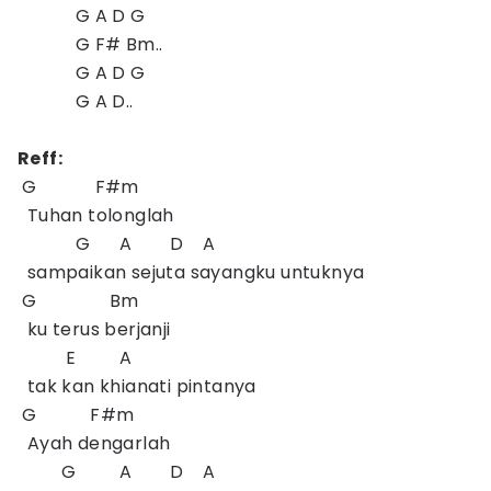
G A D G
G F# Bm..
G A D G
G A D..
Reff:
G F#m
Tuhan tolonglah
G A D A
sampaikan sejuta sayangku untuknya
G Bm
ku terus berjanji
E A
tak kan khianati pintanya
G F#m
Ayah dengarlah
G A D A