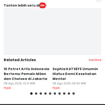
Editor
Tonton lebih seru di
Rizna Hidayah
Editor
Stella Azasya
Related Articles
See More
10 Potret Artis Indonesia
Sophia KATSEYE Umumin
6
Bertemu Pemain Milan
Hiatus Demi Kesehatan
W
dan Chelsea di Jakarta
Mental
M
08 Agu 2026, 10:21 WIB
08 Agu 2026, 09:40 WIB
08
Hype
Hype
Hy