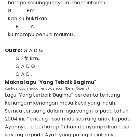
betapa sesungguhnya ku mencintaimu
G Bm
Kan ku buktikan
E A
ku mampu penuhi maumu..
Outro:
G A D G
G F# Bm..
G A D G
G A D..
Makna lagu "Yang Tebaik Bagimu"
ilustrasi ayah muda (unsplash.com/Derek Owens)
Lagu "Yang terbaik Bagimu" bercerita tentang
kenangan-kenangan masa kecil yang indah.
Semua tertuang dalam lagu yang rilis pada tahun
2004 ini. Tentang rasa rindu seorang anak kepada
Ayahnya. Ia berharap Tuhan menyampaikan rasa
sayang kepada Ayah yang paling dicintainya.