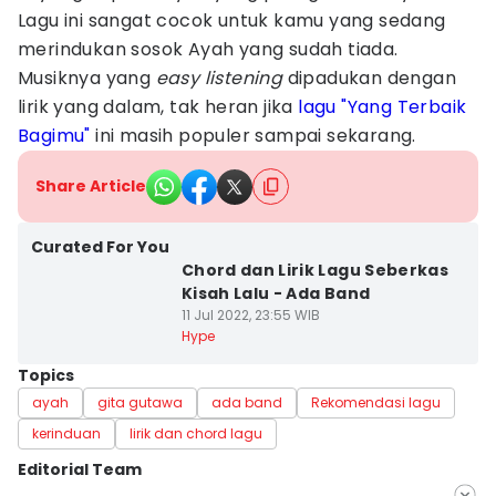
Lagu ini sangat cocok untuk kamu yang sedang
merindukan sosok Ayah yang sudah tiada.
Musiknya yang
easy listening
dipadukan dengan
lirik yang dalam, tak heran jika
lagu "Yang Terbaik
Bagimu"
ini masih populer sampai sekarang.
Share Article
Curated For You
Chord dan Lirik Lagu Seberkas
Kisah Lalu - Ada Band
11 Jul 2022, 23:55 WIB
Hype
Topics
ayah
gita gutawa
ada band
Rekomendasi lagu
kerinduan
lirik dan chord lagu
Editorial Team