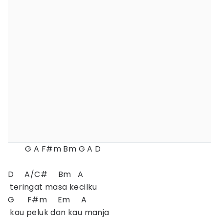
G A F#m Bm G A D
D A/C# Bm A
teringat masa kecilku
G F#m Em A
kau peluk dan kau manja