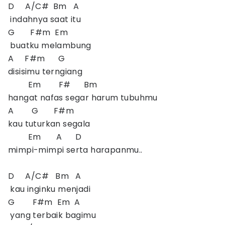
D A/C# Bm A
indahnya saat itu
G F#m Em
buatku melambung
A F#m G
disisimu terngiang
Em F# Bm
hangat nafas segar harum tubuhmu
A G F#m
kau tuturkan segala
Em A D
mimpi-mimpi serta harapanmu..
D A/C# Bm A
kau inginku menjadi
G F#m Em A
yang terbaik bagimu