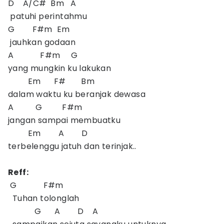
D A/C# Bm A
patuhi perintahmu
G F#m Em
jauhkan godaan
A F#m G
yang mungkin ku lakukan
Em F# Bm
dalam waktu ku beranjak dewasa
A G F#m
jangan sampai membuatku
Em A D
terbelenggu jatuh dan terinjak..
Reff:
G F#m
Tuhan tolonglah
G A D A