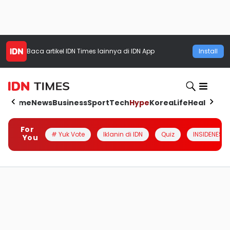
Baca artikel
IDN Times
lainnya di IDN App
Install
Home
News
Business
Sport
Tech
Hype
Korea
Life
Health
Aut
For
# Yuk Vote
Iklanin di IDN
Quiz
INSIDENESIA
You