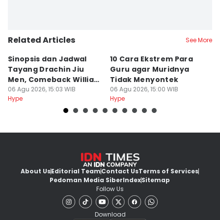
Related Articles
See More
Sinopsis dan Jadwal
10 Cara Ekstrem Para
7
Tayang Drachin Jiu
Guru agar Muridnya
T
Men, Comeback William
Tidak Menyontek
K
Chan
06 Agu 2026, 15:03 WIB
06 Agu 2026, 15:00 WIB
L
06
Hype
Hype
Hy
About Us
Editorial Team
Contact Us
Terms of Services
Pedoman Media Siber
Index
Sitemap
Follow Us
Download