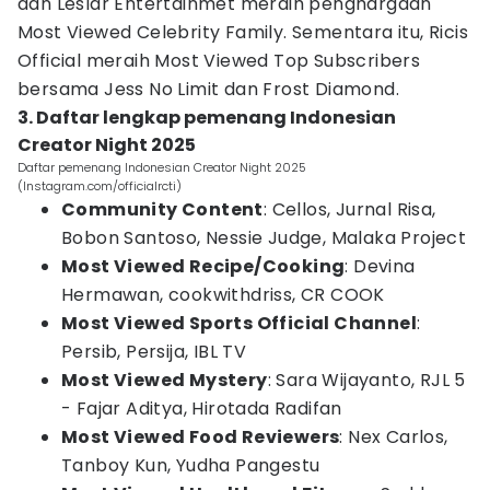
dan Leslar Entertainmet meraih penghargaan
Most Viewed Celebrity Family. Sementara itu, Ricis
Official meraih Most Viewed Top Subscribers
bersama Jess No Limit dan Frost Diamond.
3. Daftar lengkap pemenang Indonesian
Creator Night 2025
Daftar pemenang Indonesian Creator Night 2025
(Instagram.com/officialrcti)
Community Content
: Cellos, Jurnal Risa,
Bobon Santoso, Nessie Judge, Malaka Project
Most Viewed Recipe/Cooking
: Devina
Hermawan, cookwithdriss, CR COOK
Most Viewed Sports Official Channel
:
Persib, Persija, IBL TV
Most Viewed Mystery
: Sara Wijayanto, RJL 5
- Fajar Aditya, Hirotada Radifan
Most Viewed Food Reviewers
: Nex Carlos,
Tanboy Kun, Yudha Pangestu