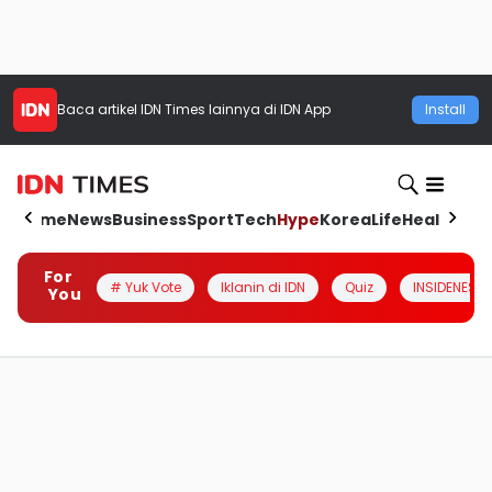
Baca artikel
IDN Times
lainnya di IDN App
Install
Home
News
Business
Sport
Tech
Hype
Korea
Life
Health
Aut
For
# Yuk Vote
Iklanin di IDN
Quiz
INSIDENESIA
You