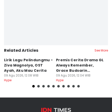
Related Articles
See More
Lirik Lagu Pelindungmu -
Premis Cerita Drama GL
5 
Ziva Magnolya, OST
Always Remember,
M
Ayah, Aku Mau Cerita
Grace Budsarin
K
09 Agu 2026, 12:08 WIB
Comeback
09 Agu 2026, 12:04 WIB
F
09
Hype
Hype
Hy