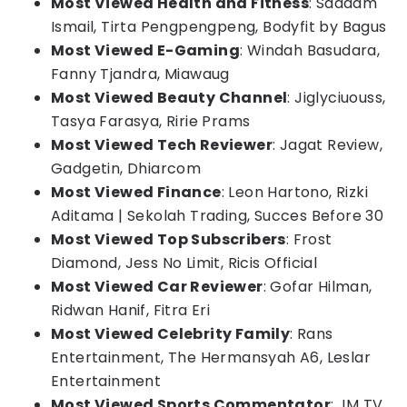
Most Viewed Health and Fitness
: Saddam
Ismail, Tirta Pengpengpeng, Bodyfit by Bagus
Most Viewed E-Gaming
: Windah Basudara,
Fanny Tjandra, Miawaug
Most Viewed Beauty Channel
: Jiglyciuouss,
Tasya Farasya, Ririe Prams
Most Viewed Tech Reviewer
: Jagat Review,
Gadgetin, Dhiarcom
Most Viewed Finance
: Leon Hartono, Rizki
Aditama | Sekolah Trading, Succes Before 30
Most Viewed Top Subscribers
: Frost
Diamond, Jess No Limit, Ricis Official
Most Viewed Car Reviewer
: Gofar Hilman,
Ridwan Hanif, Fitra Eri
Most Viewed Celebrity Family
: Rans
Entertainment, The Hermansyah A6, Leslar
Entertainment
Most Viewed Sports Commentator
: JM TV,