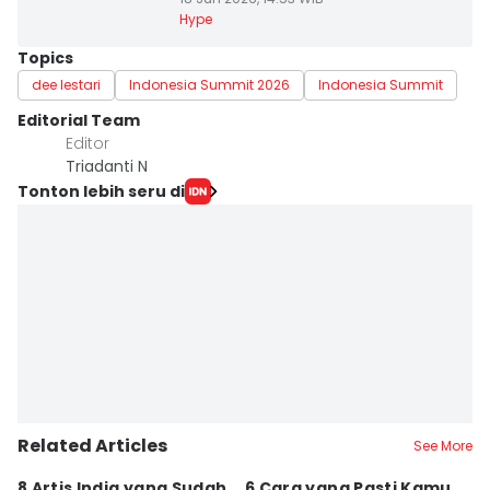
Hype
Topics
dee lestari
Indonesia Summit 2026
Indonesia Summit
Editorial Team
Editor
Triadanti N
Tonton lebih seru di
Related Articles
See More
8 Artis India yang Sudah
6 Cara yang Pasti Kamu
S