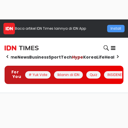
Baca artikel
IDN Times
lainnya di IDN App
Install
Home
News
Business
Sport
Tech
Hype
Korea
Life
Health
Aut
For
# Yuk Vote
Iklanin di IDN
Quiz
INSIDENESIA
You