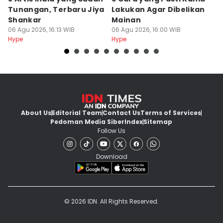
Tunangan, Terbaru Jiya
Lakukan Agar Dibelikan
F
Shankar
Mainan
C
06 Agu 2026, 16:13 WIB
06 Agu 2026, 16:00 WIB
06
Hype
Hype
Hy
About Us
Editorial Team
Contact Us
Terms of Services
Pedoman Media Siber
Index
Sitemap
Follow Us
Download
© 2026 IDN. All Rights Reserved.