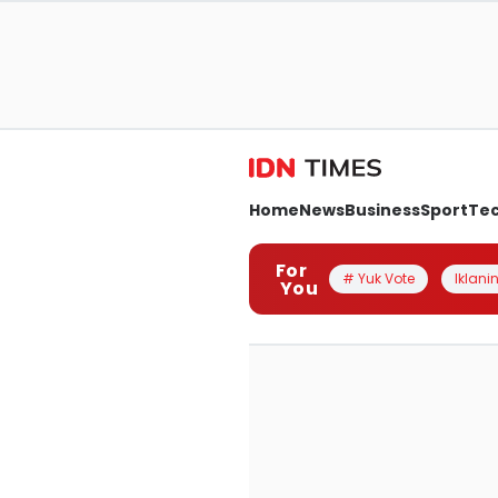
Home
News
Business
Sport
Te
For
# Yuk Vote
Iklanin
You