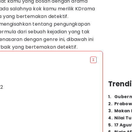
 Buat kamu yang bosan dengan drama
 ada salahnya kok kamu merilik KDrama
a yang bertemakan detektif.
 mengisahkan tentang pengungkapan
ermula dari sebuah kejadian yang tak
nasaran dengan genre ini, dibawah ini
baik yang bertemakan detektif.
Trendi
 2
1
.
Gubern
2
.
Prabow
3
.
Makan B
4
.
Nilai T
5
.
17 Agus