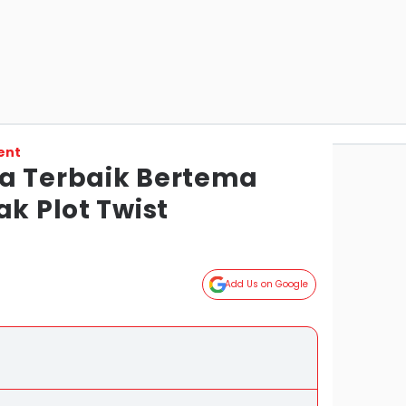
ent
a Terbaik Bertema
ak Plot Twist
Add Us on Google