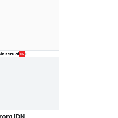
ih seru di
from IDN