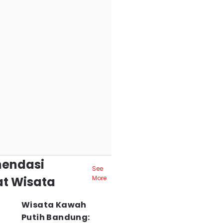
endasi
See
t Wisata
More
Wisata Kawah
Putih Bandung: