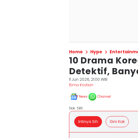
Home
Hype
Entertainm
10 Drama Kore
Detektif, Bany
11 Jun 2026, 21:00 WIB
Bima Kristian
News
Channel
Dok. SBS
Intinya Sih
Gini Kak