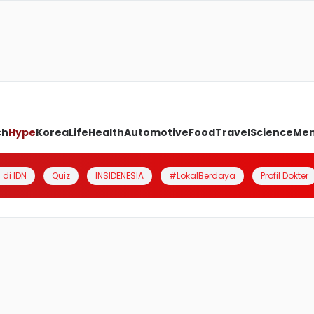
ch
Hype
Korea
Life
Health
Automotive
Food
Travel
Science
Me
 di IDN
Quiz
INSIDENESIA
#LokalBerdaya
Profil Dokter