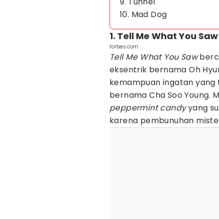
9. Tunnel
10. Mad Dog
1. Tell Me What You Saw
forbes.com
Tell Me What You Saw
berce
eksentrik bernama Oh Hyun
kemampuan ingatan yang t
bernama Cha Soo Young. M
peppermint candy
yang su
karena pembunuhan mister