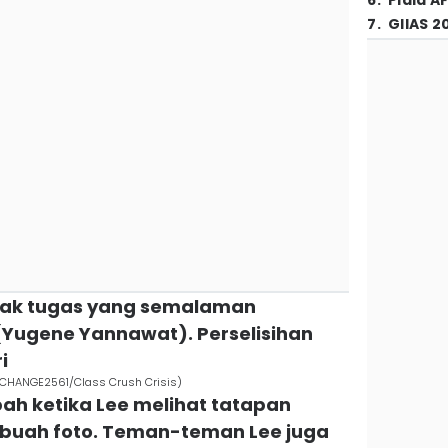
6
.
Piala A
7
.
GIIAS 2
usak tugas yang semalaman
 (Yugene Yannawat). Perselisihan
i
. CHANGE2561/Class Crush Crisis)
ah ketika Lee melihat tatapan
ebuah foto. Teman-teman Lee juga