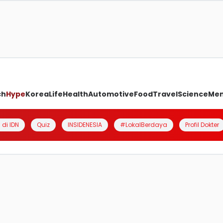
ch
Hype
Korea
Life
Health
Automotive
Food
Travel
Science
Me
 di IDN
Quiz
INSIDENESIA
#LokalBerdaya
Profil Dokter