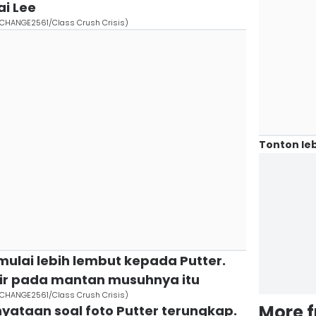
i Lee
. CHANGE2561/Class Crush Crisis)
Tonton leb
mulai lebih lembut kepada Putter.
sir pada mantan musuhnya itu
. CHANGE2561/Class Crush Crisis)
More 
nyataan soal foto Putter terungkap.