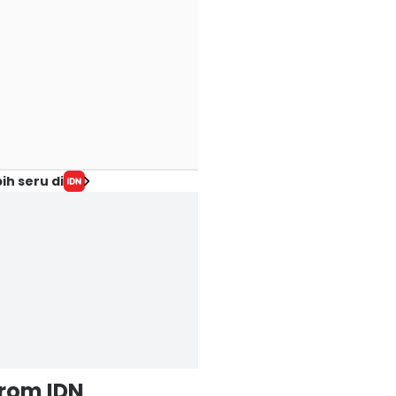
ih seru di
from IDN