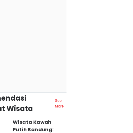
endasi
See
t Wisata
More
Wisata Kawah
Putih Bandung: