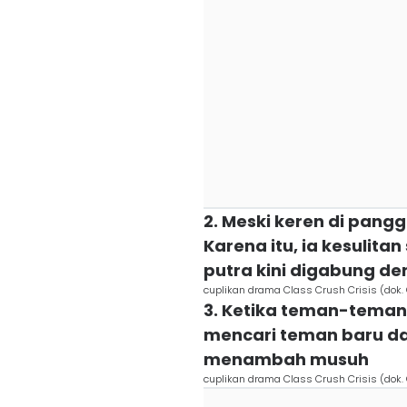
2. Meski keren di pang
Karena itu, ia kesulit
putra kini digabung de
cuplikan drama Class Crush Crisis (dok
3. Ketika teman-tema
mencari teman baru dar
menambah musuh
cuplikan drama Class Crush Crisis (dok