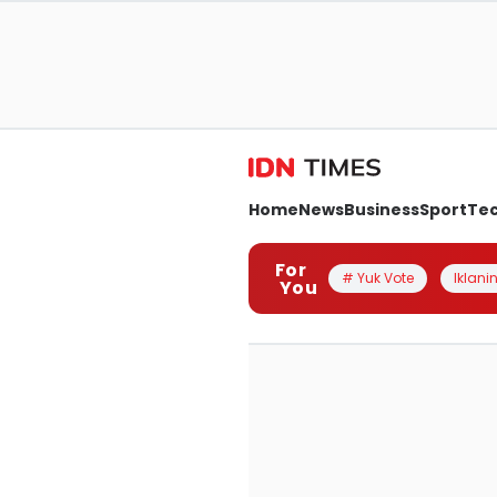
Home
News
Business
Sport
Te
For
# Yuk Vote
Iklanin
You