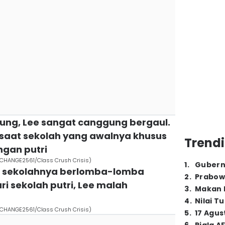
gung, Lee sangat canggung bergaul.
an saat sekolah yang awalnya khusus
Trendi
ngan putri
. CHANGE2561/Class Crush Crisis)
1
.
Gubern
n sekolahnya berlomba-lomba
2
.
Prabow
i sekolah putri, Lee malah
3
.
Makan B
4
.
Nilai T
. CHANGE2561/Class Crush Crisis)
5
.
17 Agus