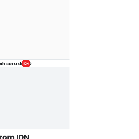
ih seru di
from IDN