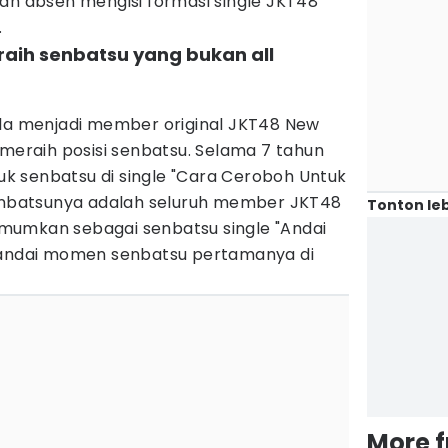
ah absen mengisi formasi single JKT48
.
eraih senbatsu yang bukan all
lla menjadi member original JKT48 New
 meraih posisi senbatsu. Selama 7 tahun
suk senbatsu di single "Cara Ceroboh Untuk
senbatsunya adalah seluruh member JKT48
Tonton leb
diumumkan sebagai senbatsu single "Andai
enandai momen senbatsu pertamanya di
More 