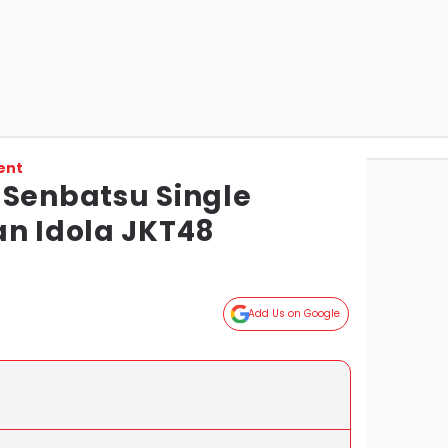
ent
 Senbatsu Single
an Idola JKT48
Add Us on Google