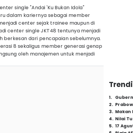
enter single "Andai 'Ku Bukan Idola"
ru dalam kariernya sebagai member
menjadi center sejak trainee maupun di
i center single JKT48 tentunya menjadi
h berkesan dari pencapaian sebelumnya.
erasi 8 sekaligus member generasi genap
 langsung oleh manajemen untuk menjadi
Trendi
1
.
Gubern
2
.
Prabow
3
.
Makan B
4
.
Nilai T
5
.
17 Agus