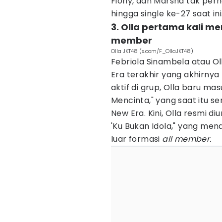
Fiony, dan Marsha tak pern
hingga single ke-27 saat ini
3. Olla pertama kali m
member
Olla JKT48 (x.com/F_OllaJKT48)
Febriola Sinambela atau O
Era terakhir yang akhirnya
aktif di grup, Olla baru ma
Mencinta," yang saat itu 
New Era. Kini, Olla resmi 
'Ku Bukan Idola," yang m
luar formasi
all member.