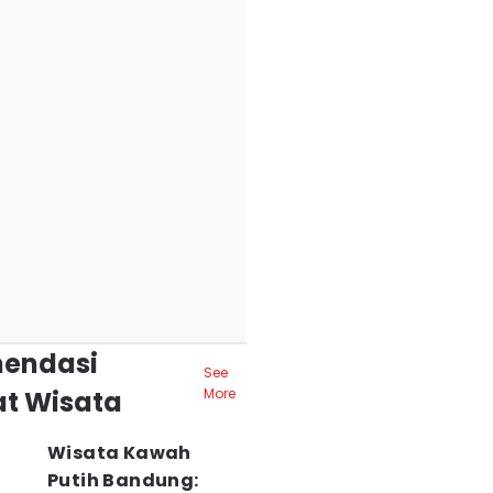
endasi
See
t Wisata
More
Wisata Kawah
Putih Bandung: