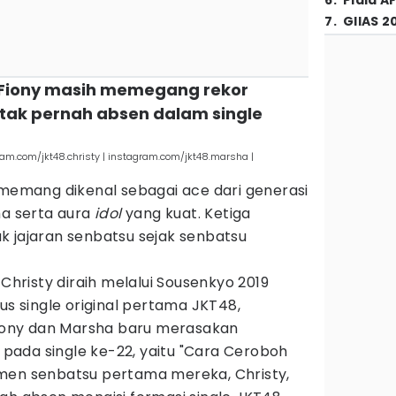
6
.
Piala A
7
.
GIIAS 2
n Fiony masih memegang rekor
ak pernah absen dalam single
ram.com/jkt48.christy | instagram.com/jkt48.marsha |
 memang dikenal sebagai ace dari generasi
ma serta aura
idol
yang kuat. Ketiga
k jajaran senbatsu sejak senbatsu
risty diraih melalui Sousenkyo 2019
us single original pertama JKT48,
 Fiony dan Marsha baru merasakan
ada single ke-22, yaitu "Cara Ceroboh
men senbatsu pertama mereka, Christy,