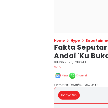
Home
Hype
Entertainm
Fakta Seputar
Andai 'Ku Buk
08 Jan 2026, 17:39 WIB
Acha
News
Channel
Fiony JKT48 (x.com/A_FionyJKT48)
Intinya Sih