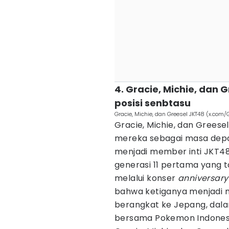
4. Gracie, Michie, dan
posisi senbtasu
Gracie, Michie, dan Greesel JKT48 (x.com/
Gracie, Michie, dan Grees
mereka sebagai masa depa
menjadi member inti JKT4
generasi 11 pertama yang ta
melalui konser
anniversar
bahwa ketiganya menjadi 
berangkat ke Jepang, dal
bersama Pokemon Indones