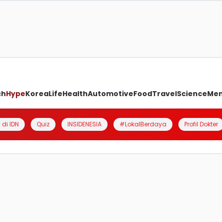
ch
Hype
Korea
Life
Health
Automotive
Food
Travel
Science
Me
 di IDN
Quiz
INSIDENESIA
#LokalBerdaya
Profil Dokter