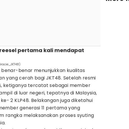
 Greesel pertama kali mendapat
Gracie_JKT48)
el benar-benar menunjukkan kualitas
n yang cerah bagi JKT48. Setelah resmi
8, ketiganya tercatat sebagai member
mpil di luar negeri, tepatnya di Malaysia,
y
ke- 2 KLP48. Belakangan juga diketahui
member generasi 11 pertama yang
am rangka melaksanakan proses syuting
ia.