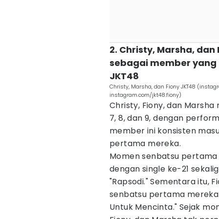
2. Christy, Marsha, da
sebagai member yang t
JKT48
Christy, Marsha, dan Fiony JKT48 (instag
instagram.com/jkt48.fiony)
Christy, Fiony, dan Marsha
7, 8, dan 9, dengan perfor
member ini konsisten masu
pertama mereka.
Momen senbatsu pertama Ch
dengan single ke-21 sekalig
"Rapsodi." Sementara itu,
senbatsu pertama mereka p
Untuk Mencinta." Sejak mo