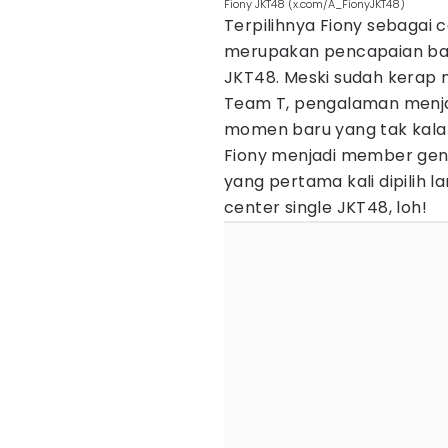
Fiony JKT48 (x.com/A_FionyJKT48)
Terpilihnya Fiony sebagai c
merupakan pencapaian ba
JKT48. Meski sudah kerap 
Team T, pengalaman menjad
momen baru yang tak kala
Fiony menjadi member gen
yang pertama kali dipilih
center single JKT48, loh!