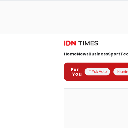
Home
News
Business
Sport
Te
For
# Yuk Vote
Iklanin
You