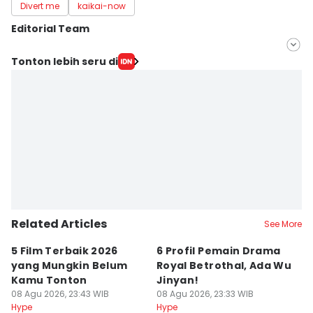
Divert me
kaikai-now
Editorial Team
Editor
Tonton lebih seru di
Mayang Ulfah Narimanda
Editor
Kidung Swara Mardika
Related Articles
See More
5 Film Terbaik 2026
6 Profil Pemain Drama
5
yang Mungkin Belum
Royal Betrothal, Ada Wu
P
Kamu Tonton
Jinyan!
M
08 Agu 2026, 23:43 WIB
08 Agu 2026, 23:33 WIB
08
Hype
Hype
Hy