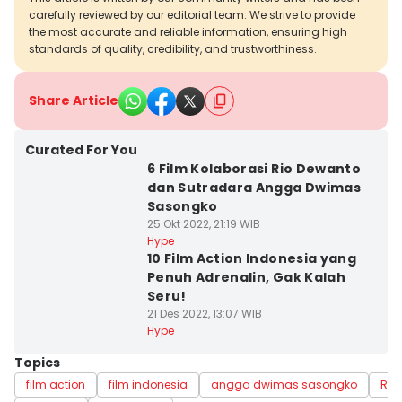
carefully reviewed by our editorial team. We strive to provide
the most accurate and reliable information, ensuring high
standards of quality, credibility, and trustworthiness.
Share Article
Curated For You
6 Film Kolaborasi Rio Dewanto
dan Sutradara Angga Dwimas
Sasongko
25 Okt 2022, 21:19 WIB
Hype
10 Film Action Indonesia yang
Penuh Adrenalin, Gak Kalah
Seru!
21 Des 2022, 13:07 WIB
Hype
Topics
film action
film indonesia
angga dwimas sasongko
Rek