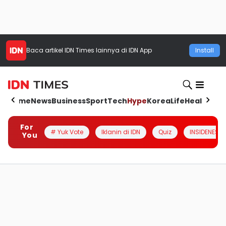
Baca artikel
IDN Times
lainnya di IDN App
Install
Home
News
Business
Sport
Tech
Hype
Korea
Life
Health
Aut
For
# Yuk Vote
Iklanin di IDN
Quiz
INSIDENESIA
You