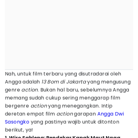
Nah, untuk film terbaru yang disutradarai oleh
Angga adalah
13 Bom di Jakarta
yang mengusung
genre
action
. Bukan hal baru, sebelumnya Angga
memang sudah cukup sering menggarap film
bergenre
action
yang menegangkan. Intip
deretan empat film
action
garapan
Angga Dwi
Sasongko
yang pastinya wajib untuk ditonton
berikut, ya!
1. Wiro Sableng: Pendekar Kapak Maut Naga