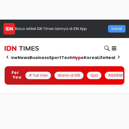
Baca artikel
IDN Times
lainnya di IDN App
Install
Home
News
Business
Sport
Tech
Hype
Korea
Life
Health
Aut
For
# Yuk Vote
Iklanin di IDN
Quiz
INSIDENESIA
You