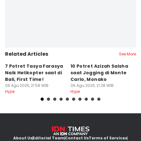
Related Articles
See More
7 Potret Tasya Farasya
10 Potret Azizah Salsha
1
Naik Helikopter saat di
saat Jogging di Monte
L
Bali, First Time!
Carlo, Monako
S
06 Agu 2026, 21:58 WIB
06 Agu 2026, 21:28 WIB
06
Hype
Hype
Hy
About Us
Editorial Team
Contact Us
Terms of Services