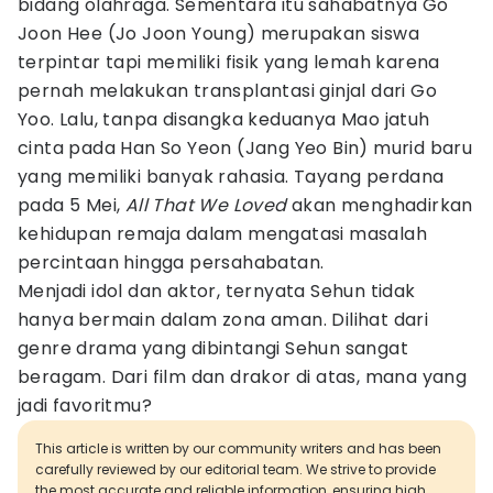
bidang olahraga. Sementara itu sahabatnya Go
Joon Hee (Jo Joon Young) merupakan siswa
terpintar tapi memiliki fisik yang lemah karena
pernah melakukan transplantasi ginjal dari Go
Yoo. Lalu, tanpa disangka keduanya Mao jatuh
cinta pada Han So Yeon (Jang Yeo Bin) murid baru
yang memiliki banyak rahasia. Tayang perdana
pada 5 Mei,
All That We Loved
akan menghadirkan
kehidupan remaja dalam mengatasi masalah
percintaan hingga persahabatan.
Menjadi idol dan aktor, ternyata Sehun tidak
hanya bermain dalam zona aman. Dilihat dari
genre drama yang dibintangi Sehun sangat
beragam. Dari film dan drakor di atas, mana yang
jadi favoritmu?
This article is written by our community writers and has been
carefully reviewed by our editorial team. We strive to provide
the most accurate and reliable information, ensuring high