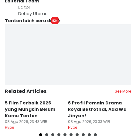
Editorial Team
Editor
Debby Utomo
Tonton lebih seru di
Related Articles
See More
5 Film Terbaik 2026
6 Profil Pemain Drama
5
yang Mungkin Belum
Royal Betrothal, Ada Wu
P
Kamu Tonton
Jinyan!
M
08 Agu 2026, 23:43 WIB
08 Agu 2026, 23:33 WIB
08
Hype
Hype
Hy