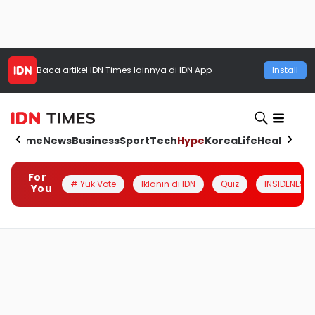
Baca artikel
IDN Times
lainnya di IDN App
Install
Home
News
Business
Sport
Tech
Hype
Korea
Life
Health
Aut
For
# Yuk Vote
Iklanin di IDN
Quiz
INSIDENESIA
You