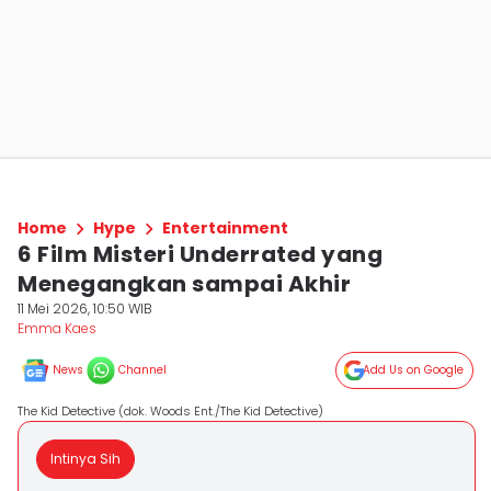
Home
Hype
Entertainment
6 Film Misteri Underrated yang
Menegangkan sampai Akhir
11 Mei 2026, 10:50 WIB
Emma Kaes
News
Channel
Add Us on Google
The Kid Detective (dok. Woods Ent./The Kid Detective)
Intinya Sih