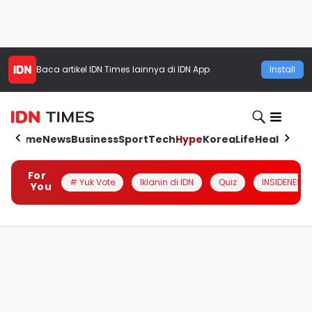
Baca artikel
IDN Times
lainnya di IDN App
Install
Home
News
Business
Sport
Tech
Hype
Korea
Life
Health
Aut
For
# Yuk Vote
Iklanin di IDN
Quiz
INSIDENESIA
You