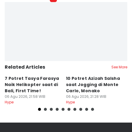
Related Articles
See More
7 Potret Tasya Farasya
10 Potret Azizah Salsha
1
Naik Helikopter saat di
saat Jogging di Monte
L
Bali, First Time!
Carlo, Monako
S
06 Agu 2026, 21:58 WIB
06 Agu 2026, 21:28 WIB
06
Hype
Hype
Hy