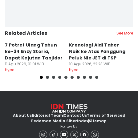
Related Articles
See More
7 Potret Ulang Tahun
Kronologi Aldi Taher
1
ke-34 Enzy Storia,
Naik ke Atas Panggung
L
Dapat Kejutan Tanjidor
Peluk Nic JET di TSP
Te
11 Agu 2026, 01:01 WIB
10 Agu 2026, 22:23 WIB
T
10
Hype
Hype
Hy
About Us
Editorial Team
Contact Us
Terms of Services
Pedoman Media Siber
Index
Sitemap
Follow Us