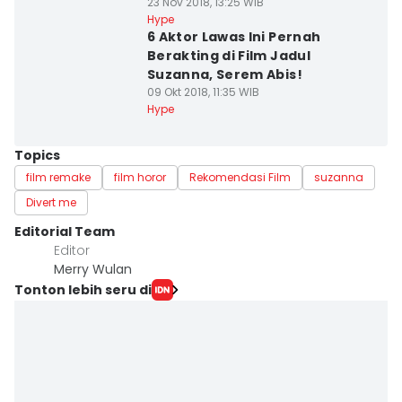
23 Nov 2018, 13:25 WIB
Hype
6 Aktor Lawas Ini Pernah
Berakting di Film Jadul
Suzanna, Serem Abis!
09 Okt 2018, 11:35 WIB
Hype
Topics
film remake
film horor
Rekomendasi Film
suzanna
Divert me
Editorial Team
Editor
Merry Wulan
Tonton lebih seru di