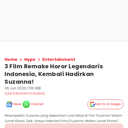
Home
Hype
Entertainment
3 Film Remake Horor Legendaris
Indonesia, Kembali Hadirkan
Suzanna!
06 Jun 2023, 17:16 WIB
Izzal Faturrahmi Audina
News
Channel
Add Us on Google
Penampakan Suzanna yang diperankan Luna Maya di Film 'Suzanna: Malam
Jumat Kliwon' (dok. Soraya Intercine Films/Suzanna: Malam Jumat Kliwon)