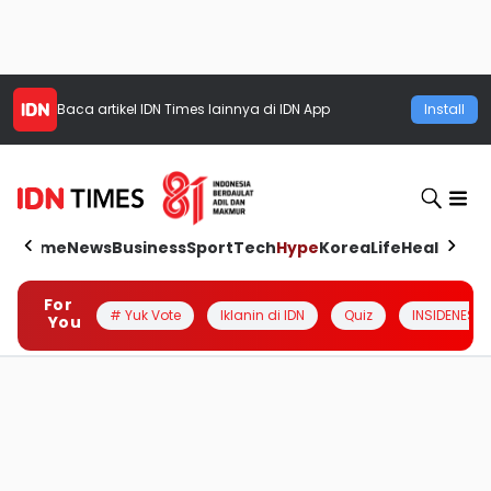
Baca artikel
IDN Times
lainnya di IDN App
Install
Home
News
Business
Sport
Tech
Hype
Korea
Life
Health
Aut
For
# Yuk Vote
Iklanin di IDN
Quiz
INSIDENESIA
You