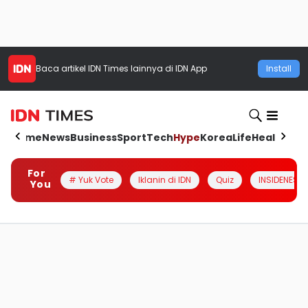
Baca artikel
IDN Times
lainnya di IDN App
Install
Home
News
Business
Sport
Tech
Hype
Korea
Life
Health
Aut
For
# Yuk Vote
Iklanin di IDN
Quiz
INSIDENESIA
You