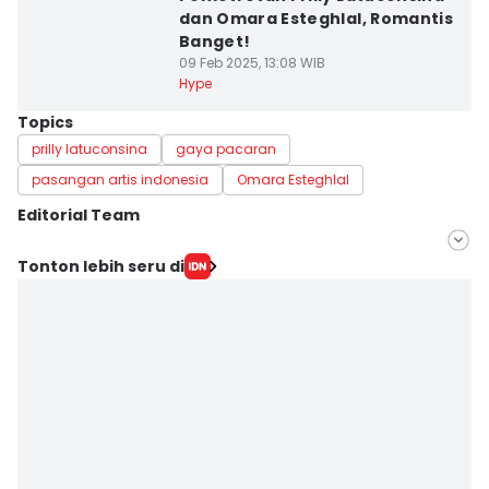
dan Omara Esteghlal, Romantis
Banget!
09 Feb 2025, 13:08 WIB
Hype
Topics
prilly latuconsina
gaya pacaran
pasangan artis indonesia
Omara Esteghlal
Editorial Team
Editor
Tonton lebih seru di
Triadanti N
Editor
Erfah Nanda