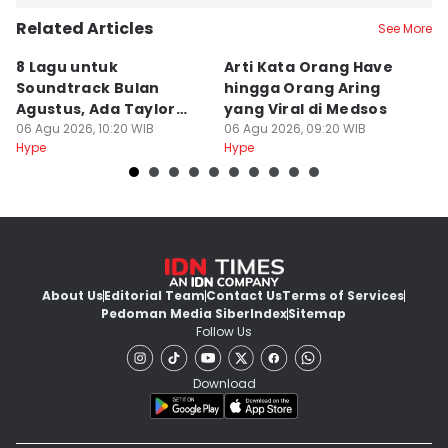
Related Articles
See More
8 Lagu untuk
Arti Kata Orang Have
K
Soundtrack Bulan
hingga Orang Aring
H
Agustus, Ada Taylor
yang Viral di Medsos
P
Swift!
06 Agu 2026, 10:20 WIB
06 Agu 2026, 09:20 WIB
P
06
Hype
Hype
Hy
About Us
Editorial Team
Contact Us
Terms of Services
Pedoman Media Siber
Index
Sitemap
Follow Us
Download