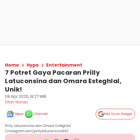
Home
Hype
Entertainment
7 Potret Gaya Pacaran Prilly
Latuconsina dan Omara Esteghlal,
Unik!
08 Apr 2025, 19:27 WIB
Erfah Nanda
News
Channel
Add Us on Google
Prilly Latuconsina dan Omara Esteghlal
(instagram.com/prillylatuconsina96)