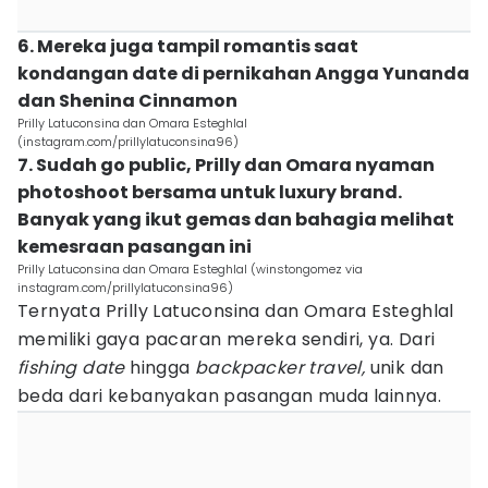
6. Mereka juga tampil romantis saat
kondangan date di pernikahan Angga Yunanda
dan Shenina Cinnamon
Prilly Latuconsina dan Omara Esteghlal
(instagram.com/prillylatuconsina96)
7. Sudah go public, Prilly dan Omara nyaman
photoshoot bersama untuk luxury brand.
Banyak yang ikut gemas dan bahagia melihat
kemesraan pasangan ini
Prilly Latuconsina dan Omara Esteghlal (winstongomez via
instagram.com/prillylatuconsina96)
Ternyata Prilly Latuconsina dan Omara Esteghlal
memiliki gaya pacaran mereka sendiri, ya. Dari
fishing date
hingga
backpacker travel,
unik dan
beda dari kebanyakan pasangan muda lainnya.