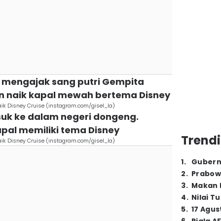
ang mengajak sang putri Gempita
 naik kapal mewah bertema Disney
aik Disney Cruise (instagram.com/gisel_la)
asuk ke dalam negeri dongeng.
pal memiliki tema Disney
Trendi
aik Disney Cruise (instagram.com/gisel_la)
1
.
Gubern
2
.
Prabow
3
.
Makan B
4
.
Nilai T
5
.
17 Agus