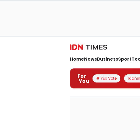
Home
News
Business
Sport
Te
For
# Yuk Vote
Iklanin
You