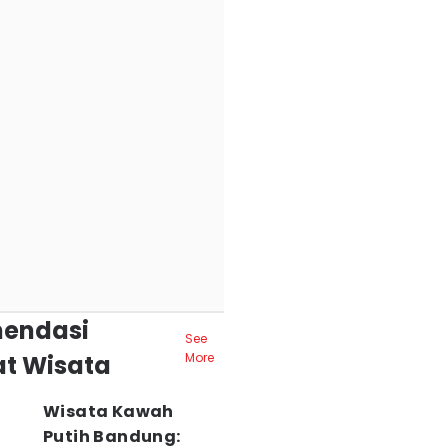
endasi
See
t Wisata
More
Wisata Kawah
Putih Bandung: