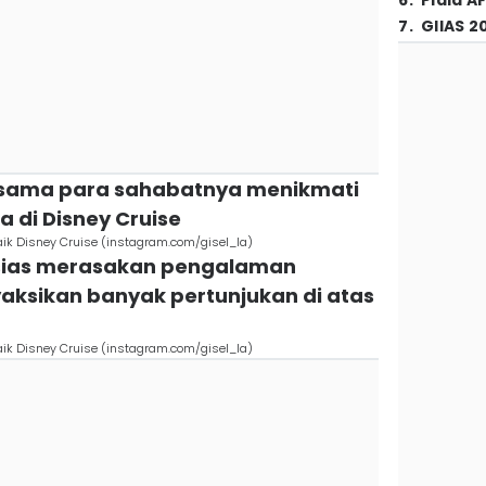
6
.
Piala A
7
.
GIIAS 2
ersama para sahabatnya menikmati
 di Disney Cruise
aik Disney Cruise (instagram.com/gisel_la)
usias merasakan pengalaman
aksikan banyak pertunjukan di atas
aik Disney Cruise (instagram.com/gisel_la)