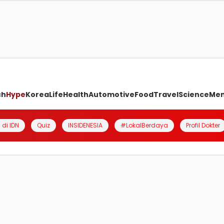
ch
Hype
Korea
Life
Health
Automotive
Food
Travel
Science
Me
 di IDN
Quiz
INSIDENESIA
#LokalBerdaya
Profil Dokter