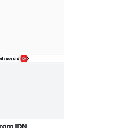
ih seru di
from IDN