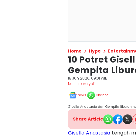
Home
Hype
Entertainm
10 Potret Gise
Gempita Libur
18 Jun 2026, 09:01 WIB
Nelsi Islamiyati
News
Channel
Gisella Anastasia dan Gempita liburan n
Share Article
Gisella Anastasia
tengah me