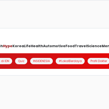
ch
Hype
Korea
Life
Health
Automotive
Food
Travel
Science
Me
 di IDN
Quiz
INSIDENESIA
#LokalBerdaya
Profil Dokter