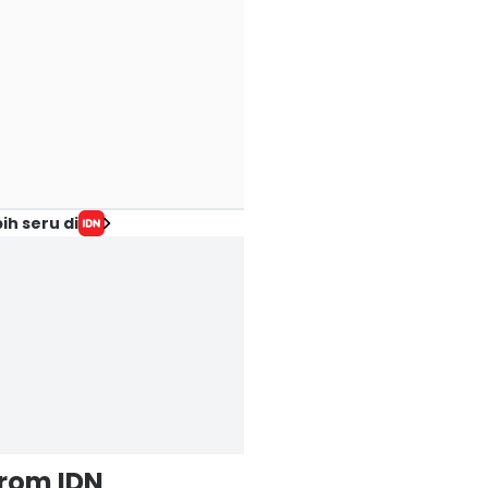
ih seru di
from IDN