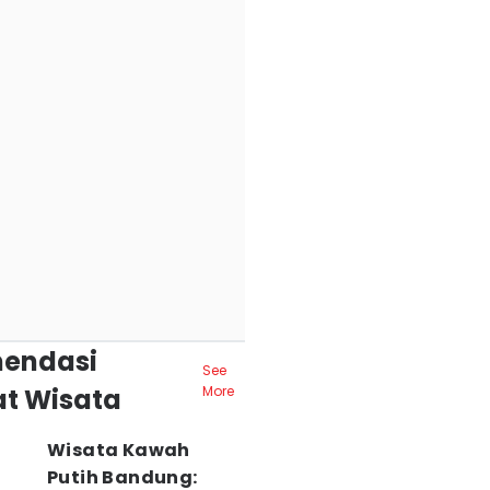
endasi
See
t Wisata
More
Wisata Kawah
Putih Bandung: