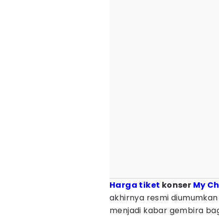
Harga tiket
konser
My C
akhirnya resmi diumumkan o
menjadi kabar gembira ba