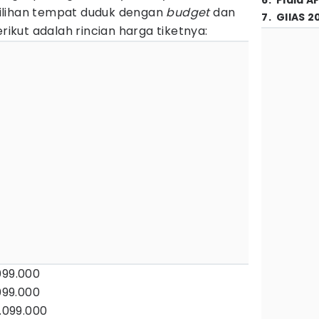
6
.
Piala A
ilihan tempat duduk dengan
budget
dan
7
.
GIIAS 2
kut adalah rincian harga tiketnya:
099.000
099.000
3.099.000