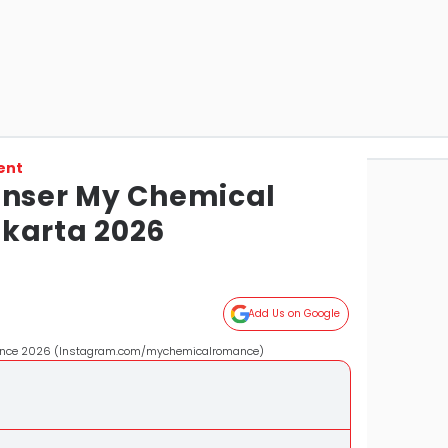
ent
onser My Chemical
karta 2026
Add Us on Google
nce 2026 (Instagram.com/mychemicalromance)