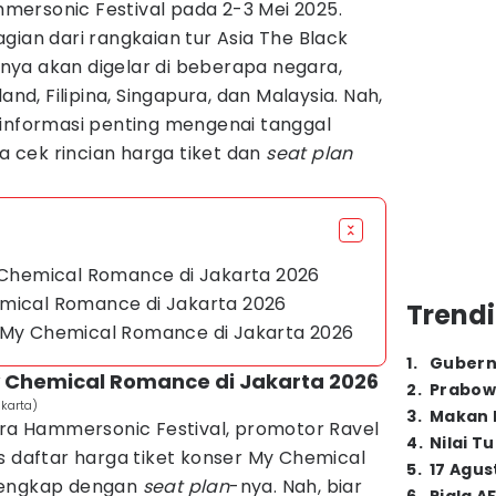
ersonic Festival pada 2-3 Mei 2025.
gian dari rangkaian tur Asia The Black
ya akan digelar di beberapa negara,
and, Filipina, Singapura, dan Malaysia. Nah,
 informasi penting mengenai tanggal
ja cek rincian harga tiket dan
seat plan
y Chemical Romance di Jakarta 2026
emical Romance di Jakarta 2026
Trendi
r My Chemical Romance di Jakarta 2026
1
.
Gubern
My Chemical Romance di Jakarta 2026
2
.
Prabow
akarta)
3
.
Makan B
ara Hammersonic Festival, promotor Ravel
4
.
Nilai T
s daftar harga tiket konser My Chemical
5
.
17 Agus
lengkap dengan
seat plan
-nya. Nah, biar