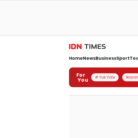
Home
News
Business
Sport
Te
For
# Yuk Vote
Iklanin
You