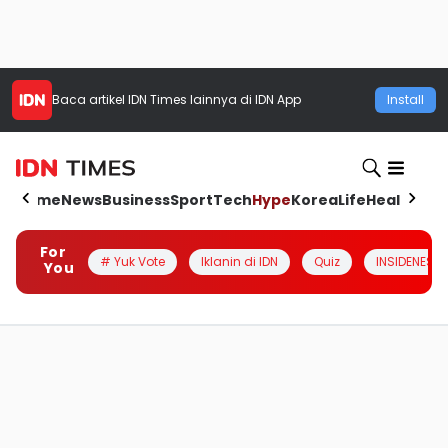
Baca artikel
IDN Times
lainnya di IDN App
Install
Home
News
Business
Sport
Tech
Hype
Korea
Life
Health
Aut
For
# Yuk Vote
Iklanin di IDN
Quiz
INSIDENESIA
You