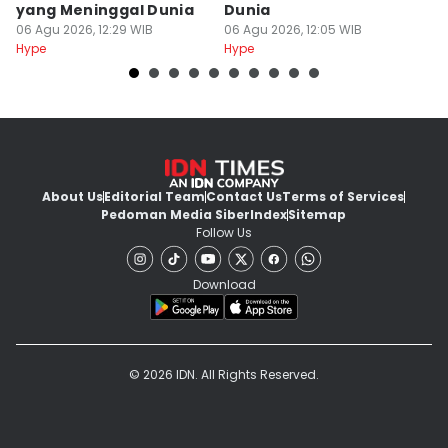
yang Meninggal Dunia
Dunia
B
06 Agu 2026, 12:29 WIB
06 Agu 2026, 12:05 WIB
06
Hype
Hype
Hy
About Us
Editorial Team
Contact Us
Terms of Services
Pedoman Media Siber
Index
Sitemap
Follow Us
Download
© 2026 IDN. All Rights Reserved.