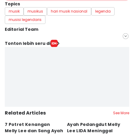
Topics
musik
musikus
hari musik nasional
legenda
musisi legendaris
Editorial Team
Editor
Tonton lebih seru di
Jumawan Syahrudin
Editor
Yogie Fadila
Related Articles
See More
7 Potret Kenangan
Ayah Pedangdut Melly
9
Melly Lee dan Sang Ayah
Lee LIDA Meninggal
L