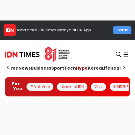
Baca artikel
IDN Times
lainnya di IDN App
Install
Home
News
Business
Sport
Tech
Hype
Korea
Life
Health
Aut
For
# Yuk Vote
Iklanin di IDN
Quiz
INSIDENESIA
You