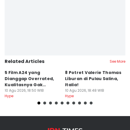
Related Articles
See More
5 Film A24 yang
8 Potret Valerie Thomas
P
Dianggap Overrated,
Liburan di Pulau Salina,
Th
Kualitasnya Gak
Italia!
d
Sebanding?
10 Agu 2026, 18:50 WIB
10 Agu 2026, 18:48 WIB
10
Hype
Hype
Hy