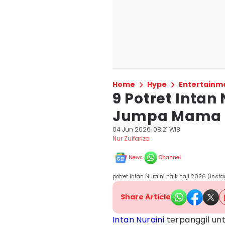
Home
Hype
Entertainm
9 Potret Intan 
Jumpa Mama 
04 Jun 2026, 08:21 WIB
Nur Zulfariza
News
Channel
potret Intan Nuraini naik haji 2026 (ins
Share Article
Intan Nuraini
terpanggil un