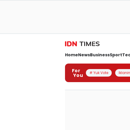
Home
News
Business
Sport
Te
For
# Yuk Vote
Iklanin
You