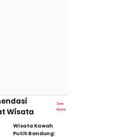
endasi
See
t Wisata
More
Wisata Kawah
Putih Bandung: