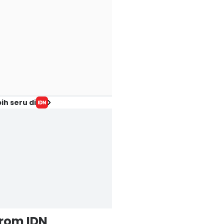
ih seru di
from IDN