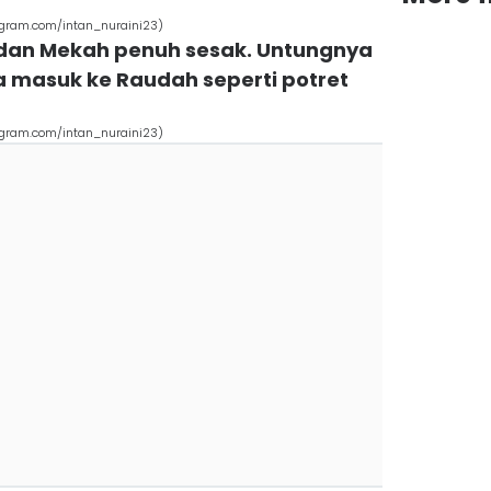
tagram.com/intan_nuraini23)
h dan Mekah penuh sesak. Untungnya
sa masuk ke Raudah seperti potret
tagram.com/intan_nuraini23)