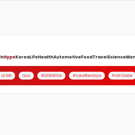
ch
Hype
Korea
Life
Health
Automotive
Food
Travel
Science
Me
 di IDN
Quiz
INSIDENESIA
#LokalBerdaya
Profil Dokter