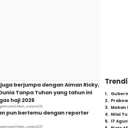
Trendi
an juga berjumpa dengan Aiman Ricky,
 Dunia Tanpa Tuhan yang tahun ini
1
.
Gubern
as haji 2026
2
.
Prabow
tagram.com/intan_nuraini23)
3
.
Makan B
tan pun bertemu dengan reporter
4
.
Nilai T
5
.
17 Agus
tagram.com/intan_nuraini23)