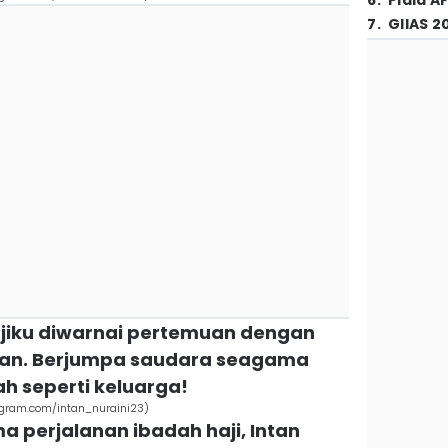
6
.
Piala A
7
.
GIIAS 2
ajiku diwarnai pertemuan dengan
Intan. Berjumpa saudara seagama
ah seperti keluarga!
tagram.com/intan_nuraini23)
ma perjalanan ibadah haji, Intan