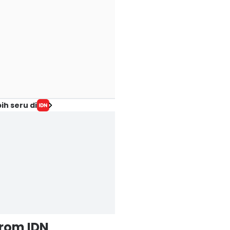
ih seru di
from IDN