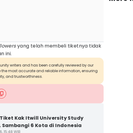
llowers
yang telah membeli tiketnya tidak
 ini.
munity writers and has been carefully reviewed by our
de the most accurate and reliable information, ensuring
ity, and trustworthiness.
Tiket Kak Itwill University Study
 Sambangi 6 Kota di Indonesia
6, 15:48 WIB