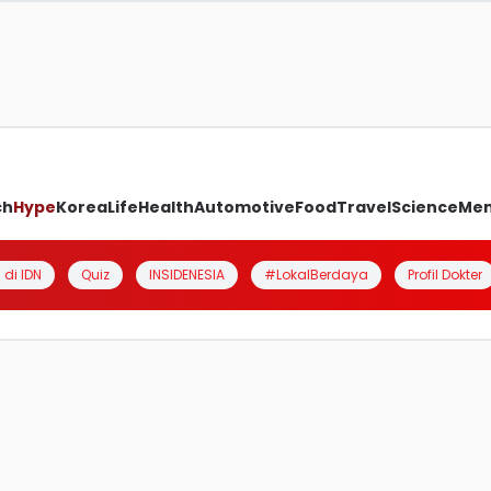
ch
Hype
Korea
Life
Health
Automotive
Food
Travel
Science
Me
 di IDN
Quiz
INSIDENESIA
#LokalBerdaya
Profil Dokter