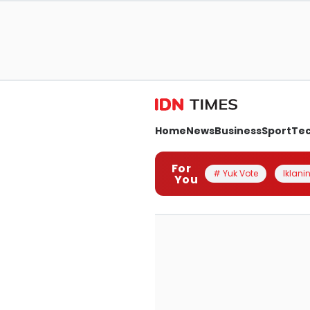
Home
News
Business
Sport
Te
For
# Yuk Vote
Iklanin
You