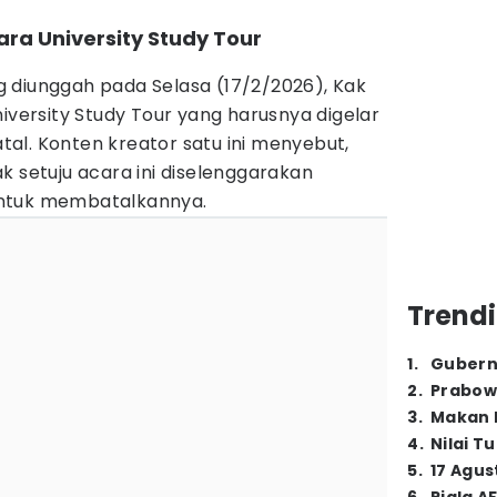
cara University Study Tour
 diunggah pada Selasa (17/2/2026), Kak
niversity Study Tour yang harusnya digelar
batal. Konten kreator satu ini menyebut,
k setuju acara ini diselenggarakan
ntuk membatalkannya.
Trendi
1
.
Gubern
2
.
Prabow
3
.
Makan B
4
.
Nilai T
5
.
17 Agus