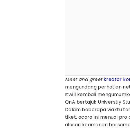
Meet and greet
kreator ko
mengundang perhatian net
Itwill kembali mengumum
QnA bertajuk Universtiy St
Dalam beberapa waktu te
tiket, acara ini menuai pr
alasan keamanan bersama,