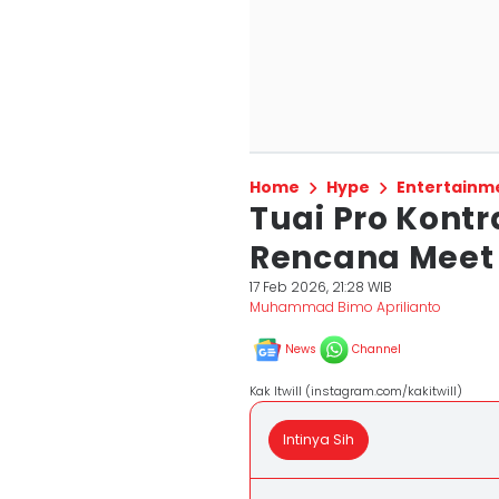
Home
Hype
Entertainm
Tuai Pro Kontr
Rencana Meet 
17 Feb 2026, 21:28 WIB
Muhammad Bimo Aprilianto
News
Channel
Kak Itwill (instagram.com/kakitwill)
Intinya Sih