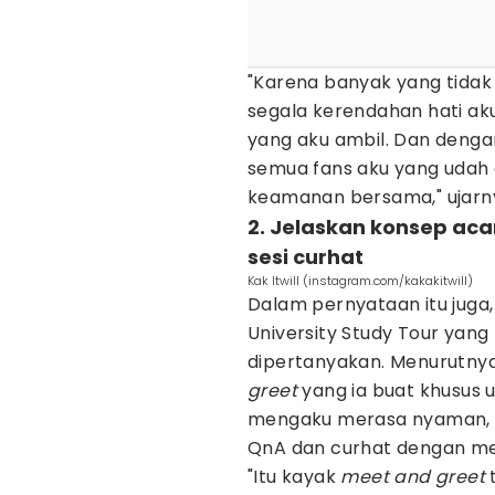
"Karena banyak yang tida
segala kerendahan hati aku
yang aku ambil. Dan dengan
semua fans aku yang udah 
keamanan bersama," ujarn
2. Jelaskan konsep ac
sesi curhat
Kak Itwill (instagram.com/kakakitwill)
Dalam pernyataan itu juga,
University Study Tour yan
dipertanyakan. Menurutny
greet
yang ia buat khusus 
mengaku merasa nyaman, di
QnA dan curhat dengan me
"Itu kayak
meet and greet