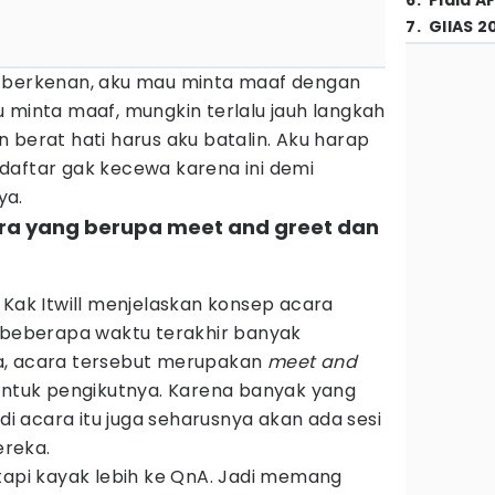
6
.
Piala A
7
.
GIIAS 2
k berkenan, aku mau minta maaf dengan
 minta maaf, mungkin terlalu jauh langkah
 berat hati harus aku batalin. Aku harap
daftar gak kecewa karena ini demi
ya.
ara yang berupa meet and greet dan
 Kak Itwill menjelaskan konsep acara
g beberapa waktu terakhir banyak
a, acara tersebut merupakan
meet and
untuk pengikutnya. Karena banyak yang
 acara itu juga seharusnya akan ada sesi
reka.
tapi kayak lebih ke QnA. Jadi memang