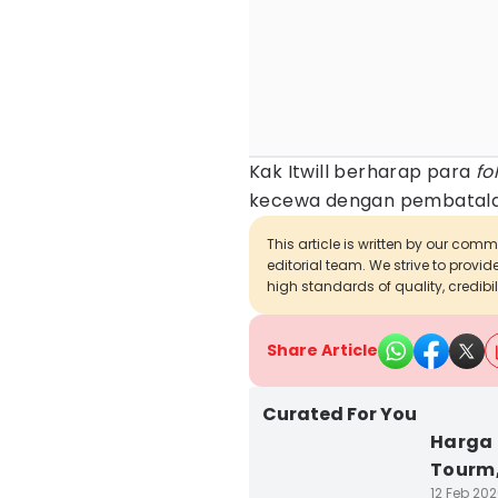
Kak Itwill berharap para
fo
kecewa dengan pembatalan
This article is written by our com
editorial team. We strive to provi
high standards of quality, credibil
Share Article
Curated For You
Harga 
Tourm,
12 Feb 202