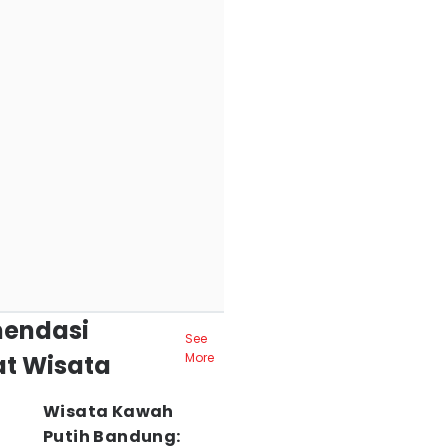
endasi
See
t Wisata
More
Wisata Kawah
Putih Bandung: