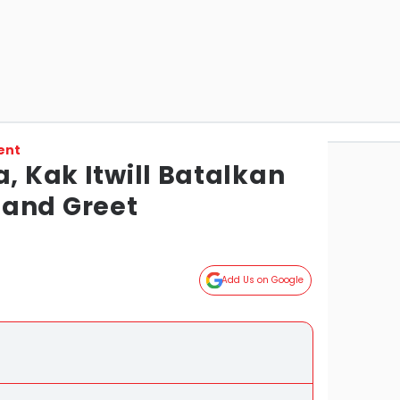
ent
a, Kak Itwill Batalkan
and Greet
Add Us on Google