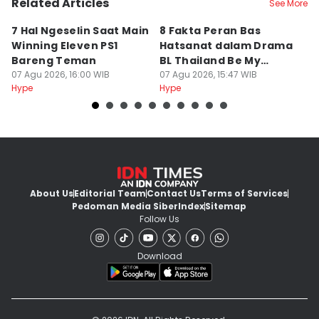
Related Articles
See More
7 Hal Ngeselin Saat Main
8 Fakta Peran Bas
L
Winning Eleven PS1
Hatsanat dalam Drama
M
Bareng Teman
BL Thailand Be My
A
07 Agu 2026, 16:00 WIB
Player Two
07 Agu 2026, 15:47 WIB
A
07
Hype
Hype
Hy
About Us
Editorial Team
Contact Us
Terms of Services
Pedoman Media Siber
Index
Sitemap
Follow Us
Download