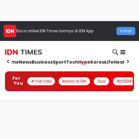
Baca artikel
IDN Times
lainnya di IDN App
Install
Home
News
Business
Sport
Tech
Hype
Korea
Life
Health
Aut
For
# Yuk Vote
Iklanin di IDN
Quiz
INSIDENESIA
You