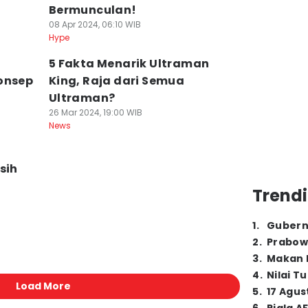
Bermunculan!
08 Apr 2024, 06:10 WIB
Hype
5 Fakta Menarik Ultraman
onsep
King, Raja dari Semua
Ultraman?
26 Mar 2024, 19:00 WIB
News
sih
Trendi
1
.
Gubern
2
.
Prabow
3
.
Makan B
4
.
Nilai T
Load More
5
.
17 Agus