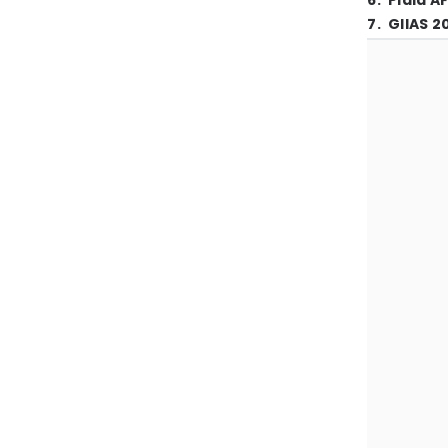
6
.
Piala A
7
.
GIIAS 2