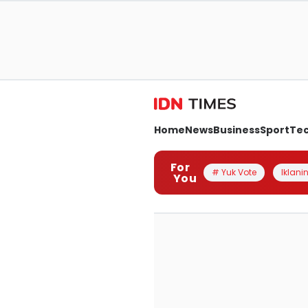
Home
News
Business
Sport
Te
For
# Yuk Vote
Iklanin
You