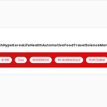
ch
Hype
Korea
Life
Health
Automotive
Food
Travel
Science
Me
 di IDN
Quiz
INSIDENESIA
#LokalBerdaya
Profil Dokter