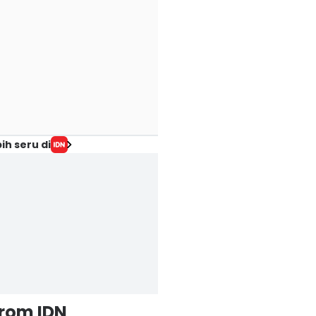
ih seru di
from IDN