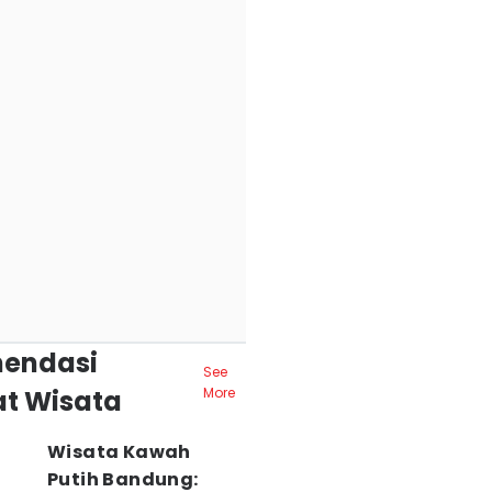
endasi
See
t Wisata
More
Wisata Kawah
Putih Bandung: