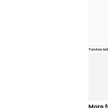
Tonton leb
More 