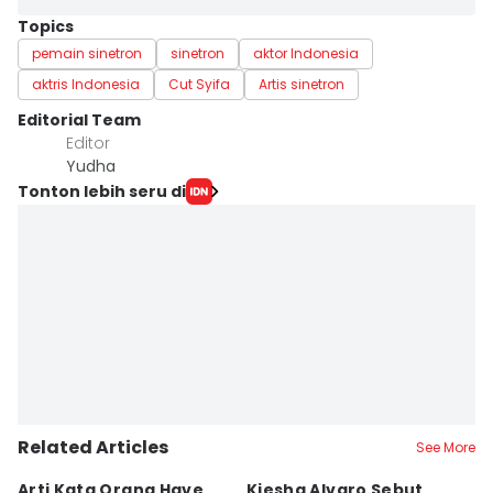
Topics
pemain sinetron
sinetron
aktor Indonesia
aktris Indonesia
Cut Syifa
Artis sinetron
Editorial Team
Editor
Yudha ‎
Tonton lebih seru di
Related Articles
See More
Arti Kata Orang Have
Kiesha Alvaro Sebut
E