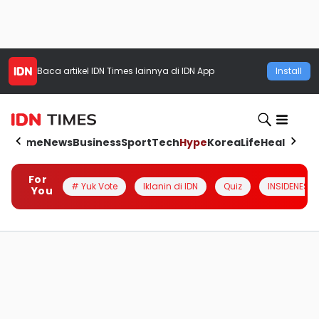
Baca artikel
IDN Times
lainnya di IDN App
Install
Home
News
Business
Sport
Tech
Hype
Korea
Life
Health
Aut
For
# Yuk Vote
Iklanin di IDN
Quiz
INSIDENESIA
You