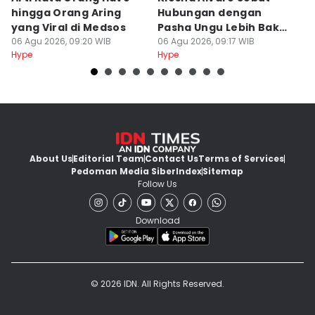
hingga Orang Aring
Hubungan dengan
D
yang Viral di Medsos
Pasha Ungu Lebih Bak
Pr
06 Agu 2026, 09:20 WIB
Profesional
06 Agu 2026, 09:17 WIB
06
Hype
Hype
Hy
About Us
Editorial Team
Contact Us
Terms of Services
Pedoman Media Siber
Index
Sitemap
Follow Us
Download
© 2026 IDN. All Rights Reserved.