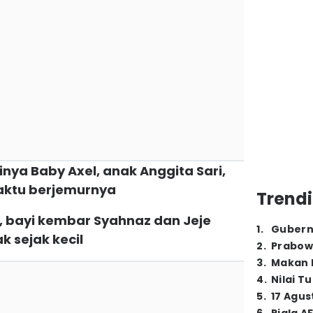
inya Baby Axel, anak Anggita Sari,
waktu berjemurnya
Trendi
, bayi kembar Syahnaz dan Jeje
1
.
Gubern
 sejak kecil
2
.
Prabow
3
.
Makan B
4
.
Nilai T
5
.
17 Agus