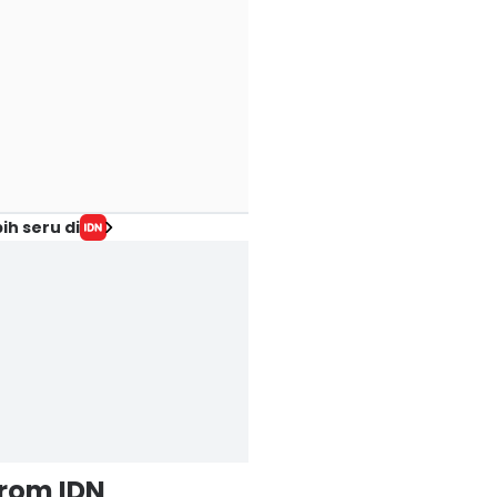
ih seru di
from IDN