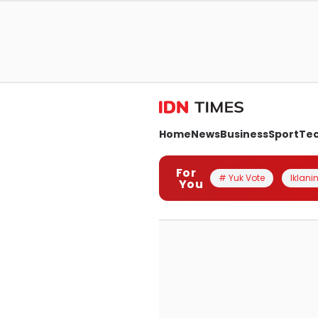
Home
News
Business
Sport
Te
For
# Yuk Vote
Iklanin
You