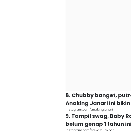
8. Chubby banget, putr
Anaking Janari ini bikin
Instagram.com/anakingjanari
9. Tampil swag, Baby R
belum genap 1 tahun ini
Instagram.com/edward_akbar