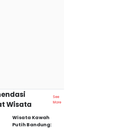
endasi
See
t Wisata
More
Wisata Kawah
Putih Bandung: