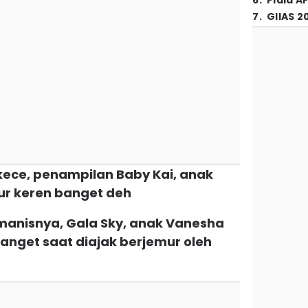
6
.
Piala A
7
.
GIIAS 2
kece, penampilan Baby Kai, anak
ur keren banget deh
 manisnya, Gala Sky, anak Vanesha
anget saat diajak berjemur oleh