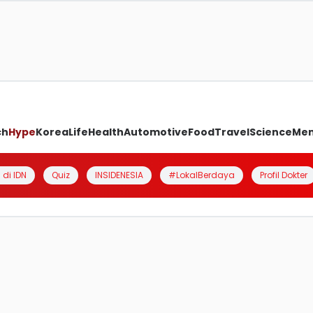
ch
Hype
Korea
Life
Health
Automotive
Food
Travel
Science
Me
 di IDN
Quiz
INSIDENESIA
#LokalBerdaya
Profil Dokter