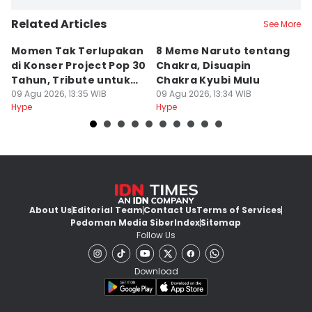
Related Articles
See More
Momen Tak Terlupakan
8 Meme Naruto tentang
L
di Konser Project Pop 30
Chakra, Disuapin
Z
Tahun, Tribute untuk
Chakra Kyubi Mulu
A
Oon
09 Agu 2026, 13:35 WIB
09 Agu 2026, 13:34 WIB
09
Hype
Hype
Hy
About Us
Editorial Team
Contact Us
Terms of Services
Pedoman Media Siber
Index
Sitemap
Follow Us
Download