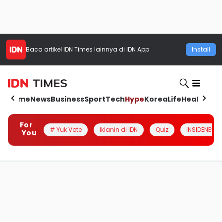
Baca artikel
IDN Times
lainnya di IDN App
Install
Home
News
Business
Sport
Tech
Hype
Korea
Life
Health
Aut
For
# Yuk Vote
Iklanin di IDN
Quiz
INSIDENESIA
You