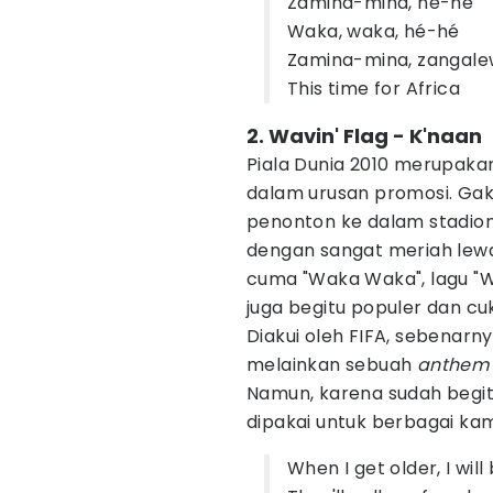
Zamina-mina, hé-hé
Waka, waka, hé-hé
Zamina-mina, zangal
This time for Africa
2. Wavin' Flag - K'naan
Piala Dunia 2010 merupakan 
dalam urusan promosi. Ga
penonton ke dalam stadion, 
dengan sangat meriah lewa
cuma "Waka Waka", lagu "Wa
juga begitu populer dan cuk
Diakui oleh FIFA, sebenarny
melainkan sebuah
anthem
Namun, karena sudah begitu
dipakai untuk berbagai kam
When I get older, I wil