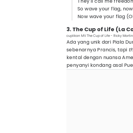
They'll call me freedom 
So wave your flag, now
Now wave your flag (O
3. The Cup of Life (La C
cuplikan MV The Cup of Life - Ricky Marti
Ada yang unik dari Piala Du
sebenarnya Prancis, tapi
t
kental dengan nuansa Ameri
penyanyi kondang asal Puer