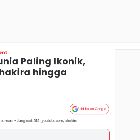
ent
unia Paling Ikonik,
hakira hingga
Add Us on Google
eamers - Jungkook BTS (youtube.com/shakira |