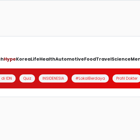
ch
Hype
Korea
Life
Health
Automotive
Food
Travel
Science
Me
 di IDN
Quiz
INSIDENESIA
#LokalBerdaya
Profil Dokter