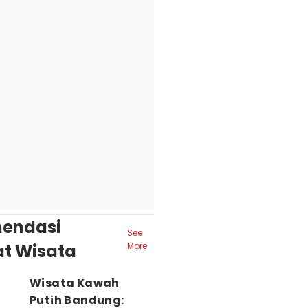
endasi
See
t Wisata
More
Wisata Kawah
Putih Bandung: