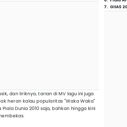
6
.
Piala A
7
.
GIIAS 2
ik, dan liriknya, tarian di MV lagu ini juga
 Gak heran kalau popularitas "Waka Waka"
iala Dunia 2010 saja, bahkan hingga kini
 membekas.