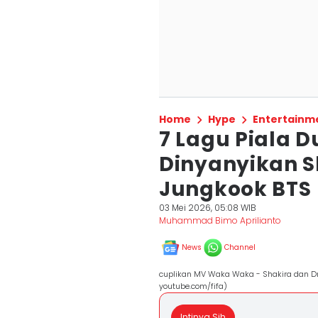
Home
Hype
Entertainm
7 Lagu Piala D
Dinyanyikan S
Jungkook BTS
03 Mei 2026, 05:08 WIB
Muhammad Bimo Aprilianto
News
Channel
cuplikan MV Waka Waka - Shakira dan Dr
youtube.com/fifa)
Intinya Sih