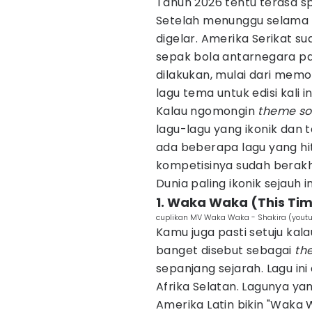
Tahun 2026 tentu terasa sp
Setelah menunggu selama 
digelar. Amerika Serikat s
sepak bola antarnegara pal
dilakukan, mulai dari mem
lagu tema untuk edisi kali ini
Kalau ngomongin
theme s
lagu-lagu yang ikonik dan 
ada beberapa lagu yang hi
kompetisinya sudah berakhir
Dunia paling ikonik sejauh in
1. Waka Waka (This Time
cuplikan MV Waka Waka - Shakira (yout
Kamu juga pasti setuju kal
banget disebut sebagai
th
sepanjang sejarah. Lagu ini 
Afrika Selatan. Lagunya y
Amerika Latin bikin "Waka 