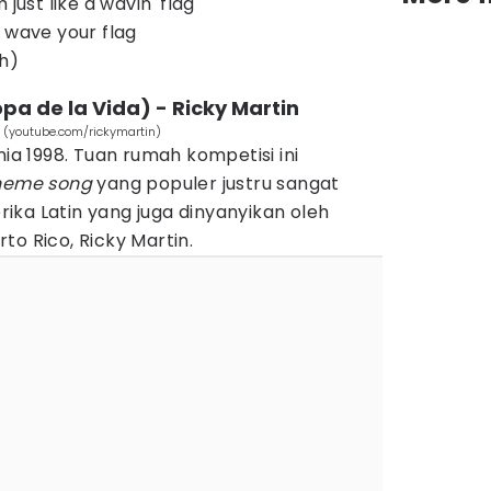
just like a wavin' flag
 wave your flag
h)
opa de la Vida) - Ricky Martin
n (youtube.com/rickymartin)
nia 1998. Tuan rumah kompetisi ini
heme song
yang populer justru sangat
ka Latin yang juga dinyanyikan oleh
to Rico, Ricky Martin.