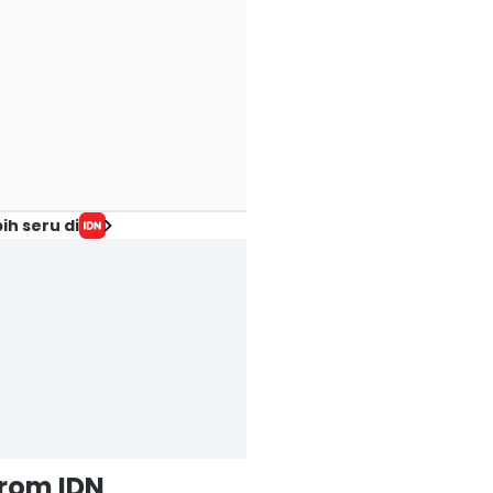
ih seru di
from IDN