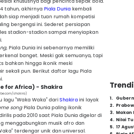
esial khususnya bagi pencinta sepak bola.
4 tahun, akhirnya
Piala Dunia
kembali
udah siap menjadi tuan rumah kompetisi
ing bergengsi ini. Sederet persiapan
oles stadion-stadion sampai menyiapkan
.
ong,
Piala Dunia ini sebenarnya memiliki
terkenal banget. Meski gak semuanya, tapi
ts bahkan hingga ikonik meski
 sekali pun. Berikut daftar lagu Piala
i.
Trendi
 for Africa) - Shakira
ube.com/shakira)
1
.
Gubern
au lagu "Waka Waka" dari
Shakira
ini layak
2
.
Prabow
eme song
Piala Dunia paling ikonik
3
.
Makan B
dirilis pada 2010 saat Piala Dunia digelar di
4
.
Nilai T
ang menggabungkan musik afro dan
5
.
17 Agus
Waka" terdengar unik dan universal.