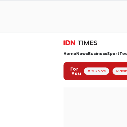
Home
News
Business
Sport
Te
For
# Yuk Vote
Iklanin
You