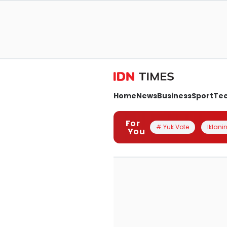
Home
News
Business
Sport
Te
For
# Yuk Vote
Iklanin
You