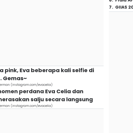
6
.
Piala A
7
.
GIIAS 2
 pink, Eva beberapa kali selfie di
n. Gemas~
 Jerman (instagram.com/evacelia)
 momen perdana Eva Celia dan
merasakan salju secara langsung
 Jerman (instagram.com/evacelia)