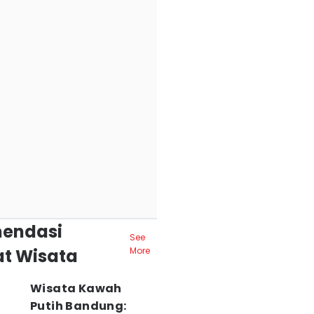
endasi
See
t Wisata
More
Wisata Kawah
Putih Bandung: