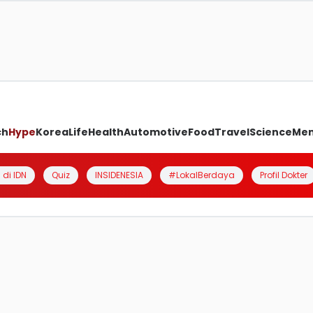
ch
Hype
Korea
Life
Health
Automotive
Food
Travel
Science
Me
 di IDN
Quiz
INSIDENESIA
#LokalBerdaya
Profil Dokter