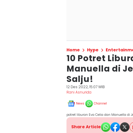
Home
Hype
Entertainm
10 Potret Libu
Manuella di J
Salju!
12 Des 2022, 15:07 WIB
Rani Asnurida
News
Channel
potret liburan Eva Celia dan Manuella di
Share Article