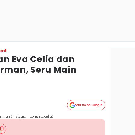
ent
ran Eva Celia dan
erman, Seru Main
Add Us on Google
 Jerman (instagram.com/evacelia)