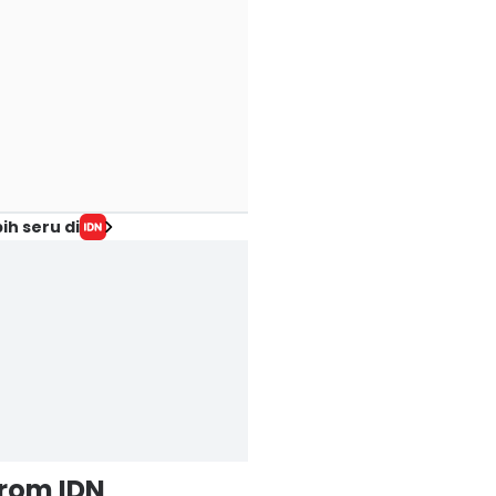
ih seru di
from IDN