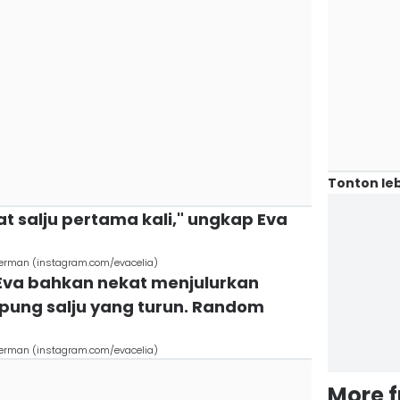
Tonton leb
iat salju pertama kali," ungkap Eva
 Jerman (instagram.com/evacelia)
 Eva bahkan nekat menjulurkan
ung salju yang turun. Random
 Jerman (instagram.com/evacelia)
More 