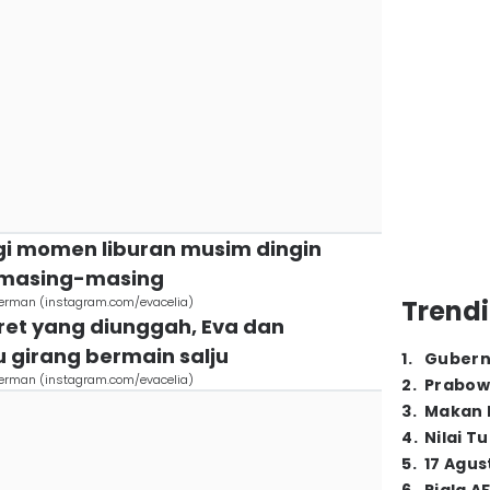
gi momen liburan musim dingin
m masing-masing
 Jerman (instagram.com/evacelia)
Trendi
ret yang diunggah, Eva dan
u girang bermain salju
1
.
Gubern
 Jerman (instagram.com/evacelia)
2
.
Prabow
3
.
Makan B
4
.
Nilai T
5
.
17 Agus