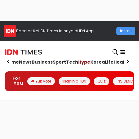
Baca artikel
IDN Times
lainnya di IDN App
Install
Home
News
Business
Sport
Tech
Hype
Korea
Life
Health
Aut
For
# Yuk Vote
Iklanin di IDN
Quiz
INSIDENESIA
You