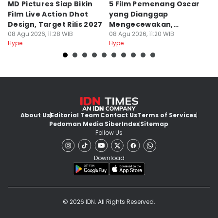
MD Pictures Siap Bikin
5 Film Pemenang Oscar
10
Film Live Action Dhot
yang Dianggap
B
Design, Target Rilis 2027
Mengecewakan,
d
08 Agu 2026, 11:28 WIB
Kenapa?
08 Agu 2026, 11:20 WIB
08
Hype
Hype
Hy
About Us
Editorial Team
Contact Us
Terms of Services
Pedoman Media Siber
Index
Sitemap
Follow Us
Download
© 2026 IDN. All Rights Reserved.