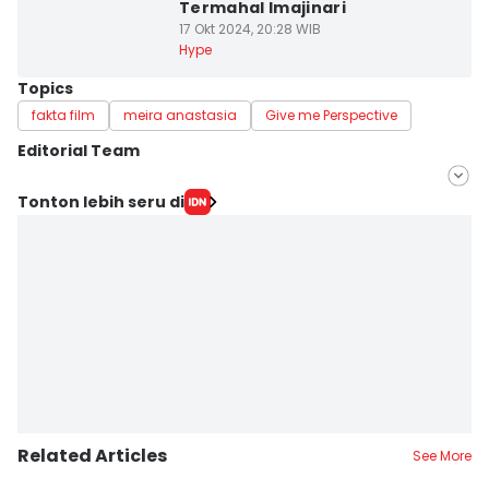
Termahal Imajinari
17 Okt 2024, 20:28 WIB
Hype
Topics
fakta film
meira anastasia
Give me Perspective
Editorial Team
Editor
Tonton lebih seru di
Zahrotustianah
Editor
Elizabeth Chiquita Tuedestin Priwiratu
Related Articles
See More