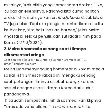
misalnya, 'Kok bikin yang sama-sama drakor?' Ya,
itu adalah esensinya. Rasanya kita cuma nonton
drakor di rumah, ya kan di
handphone
, di tablet, di
TV juga bisa. Tapi aku pengin memberikan rasa itu
ke bioskop, kita halu-haluan bareng," jelas Meira
Anastasia selaku penulis dan sutradara film pada
Kamis (17/10/2024).
2. Meira Anastasia senang saat filmnya
dikomentari cringe
Cast dan tim produksi film 'Cinta Tak Seindah Drama Korea' (IDN
Times/Elizabeth Chiquita)
Meira juga menyinggung komentar di kolom media
sosial. Istri Ernest Prakasa ini mengaku senang
saat potongan filmnya disebut
cringe,
karena
sesuai dengan esensi drama Korea dari sudut
pandangnya.
"Kita udah sempet rilis, nih di sosmed, kan klipnya.
Terus ada yang bilang, 'Ih
cringe
,
cringe
'. Itu