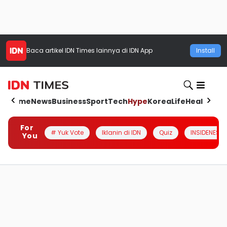
Baca artikel
IDN Times
lainnya di IDN App
Install
Home
News
Business
Sport
Tech
Hype
Korea
Life
Health
Aut
For
# Yuk Vote
Iklanin di IDN
Quiz
INSIDENESIA
You