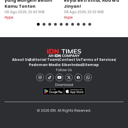
yang Mungkin Belum
Royal Betrothal, Ada Wu
P
Kamu Tonton
Jinyan!
M
08 Agu 2026, 23:43 WIB
08 Agu 2026, 23:33 WIB
08
Hype
Hype
Hy
About Us
Editorial Team
Contact Us
Terms of Services
Pedoman Media Siber
Index
Sitemap
Follow Us
Download
© 2026 IDN. All Rights Reserved.