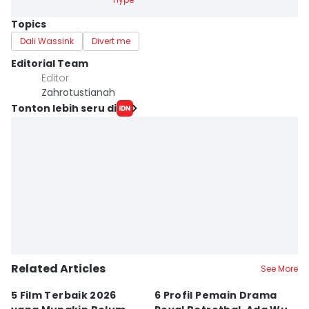
Topics
Dali Wassink
Divert me
Editorial Team
Editor
Zahrotustianah
Tonton lebih seru di
Related Articles
See More
5 Film Terbaik 2026
6 Profil Pemain Drama
5