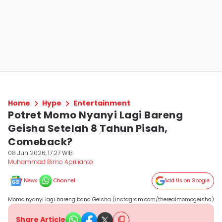
Home
Hype
Entertainment
Potret Momo Nyanyi Lagi Bareng
Geisha Setelah 8 Tahun Pisah,
Comeback?
08 Jun 2026, 17:27 WIB
Muhammad Bimo Aprilianto
News
Channel
Add Us on Google
Momo nyanyi lagi bareng band Geisha (instagram.com/therealmomogeisha)
Share Article