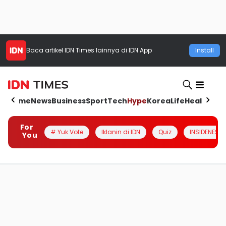
Baca artikel
IDN Times
lainnya di IDN App
Install
Home
News
Business
Sport
Tech
Hype
Korea
Life
Health
Aut
For
# Yuk Vote
Iklanin di IDN
Quiz
INSIDENESIA
You