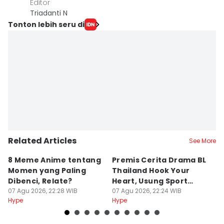
Editor
Triadanti N
Tonton lebih seru di
Related Articles
See More
8 Meme Anime tentang
Premis Cerita Drama BL
8
Momen yang Paling
Thailand Hook Your
K
Dibenci, Relate?
Heart, Usung Sport
R
07 Agu 2026, 22:28 WIB
Romance
07 Agu 2026, 22:24 WIB
K
07
Hype
Hype
Hy