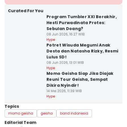
Curated For You
Program Tumbler XXI Berakhir,
Hesti Purwadinata Protes:
Sebulan Doang?
08 Jun 2026, 16:27 WIB
Hype
Potret Wisuda Megumi Anak
Desta dan Natasha Rizky, Resmi
Lulus SD!
08 Jun 2026, 13:01 WIB
Hype
Momo Geisha Siap Jika Diajak
Reuni Tour Geisha, Sempat
Dikira Nyindir!
14 Mei 2026, 11:39 WIB
Hype
Topics
momo geisha
geisha
band indonesia
Editorial Team