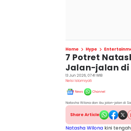
Home
Hype
Entertainm
7 Potret Nata
Jalan-jalan di
13 Jun 2026, 07:41 WIB
Nelsi Islamiyati
News
Channel
Natasha Wilona dan ibu jalan-jalan di 
Share Article
Natasha Wilona
kini tengah