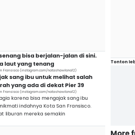
senang bisa berjalan-jalan di sini.
Tonton leb
a laut yang tenang
San Fransisco (instagram.com/natashawilona12)
ak sang ibu untuk melihat salah
ah yang ada di dekat Pier 39
San Fransisco (instagram.com/natashawilona12)
agia karena bisa mengajak sang ibu
enikmati indahnya Kota San Fransisco.
t liburan mereka semakin
More 