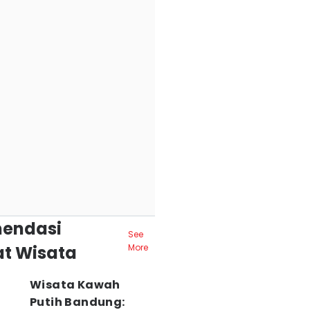
endasi
See
t Wisata
More
Wisata Kawah
Putih Bandung: