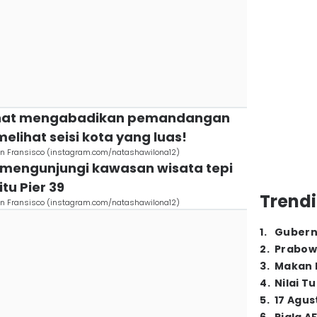
rlihat mengabadikan pemandangan
 melihat seisi kota yang luas!
San Fransisco (instagram.com/natashawilona12)
a mengunjungi kawasan wisata tepi
itu Pier 39
Trendi
San Fransisco (instagram.com/natashawilona12)
1
.
Gubern
2
.
Prabow
3
.
Makan B
4
.
Nilai T
5
.
17 Agus