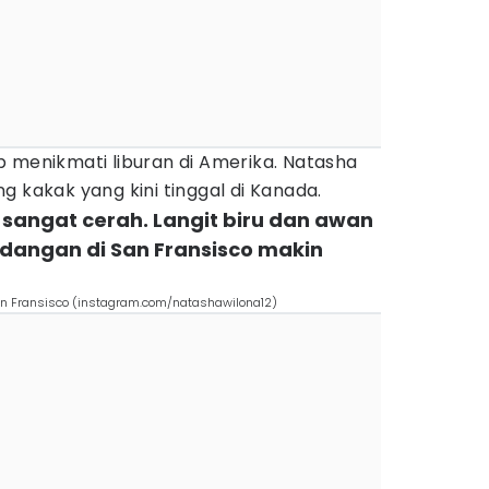
p menikmati liburan di Amerika. Natasha
g kakak yang kini tinggal di Kanada.
at sangat cerah. Langit biru dan awan
angan di San Fransisco makin
San Fransisco (instagram.com/natashawilona12)