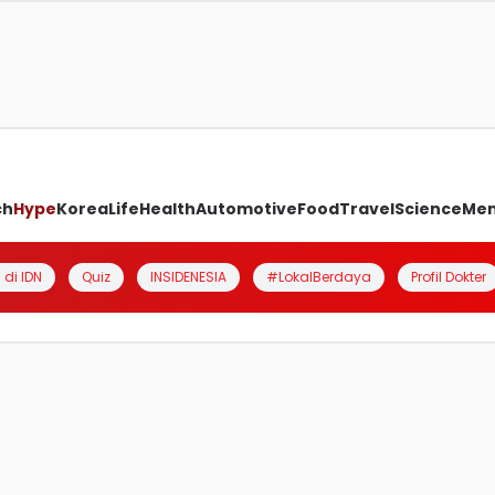
ch
Hype
Korea
Life
Health
Automotive
Food
Travel
Science
Me
 di IDN
Quiz
INSIDENESIA
#LokalBerdaya
Profil Dokter