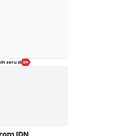
ih seru di
from IDN