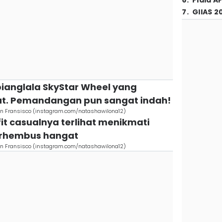
6
.
Piala A
7
.
GIIAS 2
 bianglala SkyStar Wheel yang
aut. Pemandangan pun sangat indah!
San Fransisco (instagram.com/natashawilona12)
it casualnya terlihat menikmati
berhembus hangat
San Fransisco (instagram.com/natashawilona12)