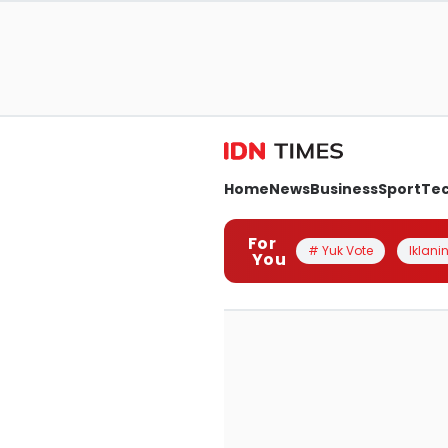
Home
News
Business
Sport
Te
For
# Yuk Vote
Iklanin
You