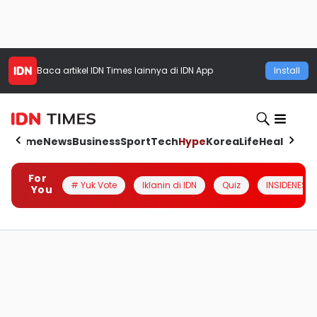
Baca artikel
IDN Times
lainnya di IDN App
Install
Home
News
Business
Sport
Tech
Hype
Korea
Life
Health
Aut
For
# Yuk Vote
Iklanin di IDN
Quiz
INSIDENESIA
You