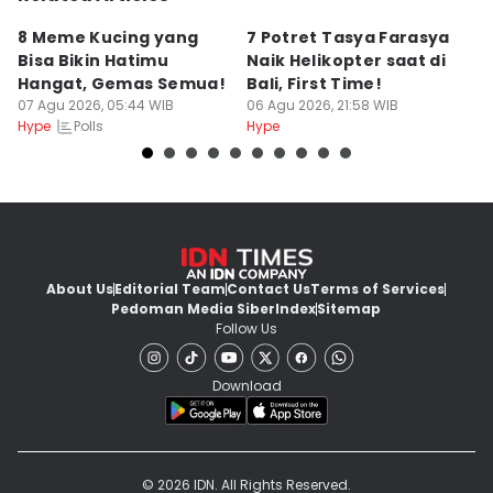
8 Meme Kucing yang
7 Potret Tasya Farasya
10
Bisa Bikin Hatimu
Naik Helikopter saat di
s
Hangat, Gemas Semua!
Bali, First Time!
C
07 Agu 2026, 05:44 WIB
06 Agu 2026, 21:58 WIB
06
Polls
Hype
Hype
Hy
About Us
Editorial Team
Contact Us
Terms of Services
Pedoman Media Siber
Index
Sitemap
Follow Us
Download
© 2026 IDN. All Rights Reserved.