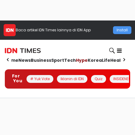
Baca artikel
IDN Times
lainnya di IDN App
Install
Home
News
Business
Sport
Tech
Hype
Korea
Life
Health
Aut
For
# Yuk Vote
Iklanin di IDN
Quiz
INSIDENESIA
You