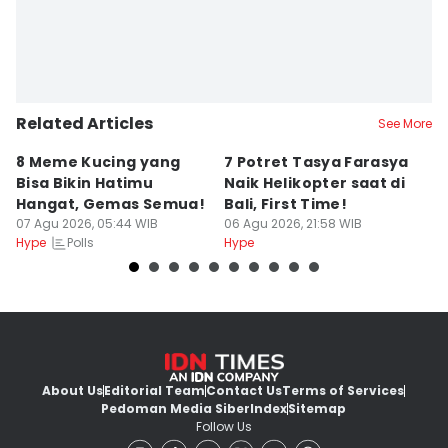
Related Articles
See More
8 Meme Kucing yang
7 Potret Tasya Farasya
10
Bisa Bikin Hatimu
Naik Helikopter saat di
s
Hangat, Gemas Semua!
Bali, First Time!
C
07 Agu 2026, 05:44 WIB
06 Agu 2026, 21:58 WIB
06
Polls
Hype
Hype
Hy
About Us
Editorial Team
Contact Us
Terms of Services
Pedoman Media Siber
Index
Sitemap
Follow Us