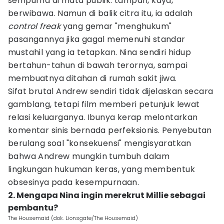
sempurna di mata publik: tampan, kaya,
berwibawa. Namun di balik citra itu, ia adalah
control freak
yang gemar "menghukum"
pasangannya jika gagal memenuhi standar
mustahil yang ia tetapkan. Nina sendiri hidup
bertahun-tahun di bawah terornya, sampai
membuatnya ditahan di rumah sakit jiwa.
Sifat brutal Andrew sendiri tidak dijelaskan secara
gamblang, tetapi film memberi petunjuk lewat
relasi keluarganya. Ibunya kerap melontarkan
komentar sinis bernada perfeksionis. Penyebutan
berulang soal "konsekuensi" mengisyaratkan
bahwa Andrew mungkin tumbuh dalam
lingkungan hukuman keras, yang membentuk
obsesinya pada kesempurnaan.
2. Mengapa Nina ingin merekrut Millie sebagai
pembantu?
The Housemaid (dok. Lionsgate/The Housemaid)