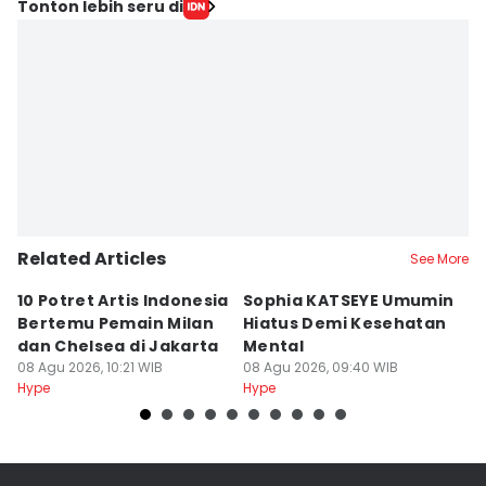
Editor
Tonton lebih seru di
Triadanti N
Editor
Elizabeth Chiquita Tuedestin Priwiratu
Related Articles
See More
10 Potret Artis Indonesia
Sophia KATSEYE Umumin
6
Bertemu Pemain Milan
Hiatus Demi Kesehatan
W
dan Chelsea di Jakarta
Mental
M
08 Agu 2026, 10:21 WIB
08 Agu 2026, 09:40 WIB
08
Hype
Hype
Hy