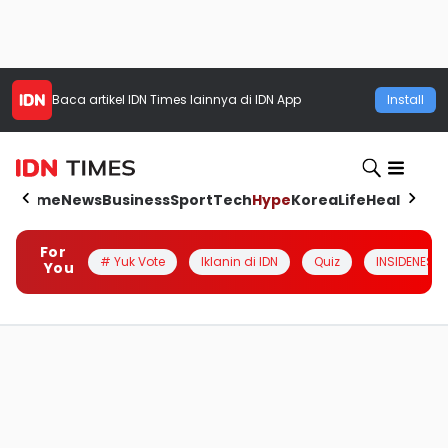
Baca artikel
IDN Times
lainnya di IDN App
Install
Home
News
Business
Sport
Tech
Hype
Korea
Life
Health
Aut
For
# Yuk Vote
Iklanin di IDN
Quiz
INSIDENESIA
You