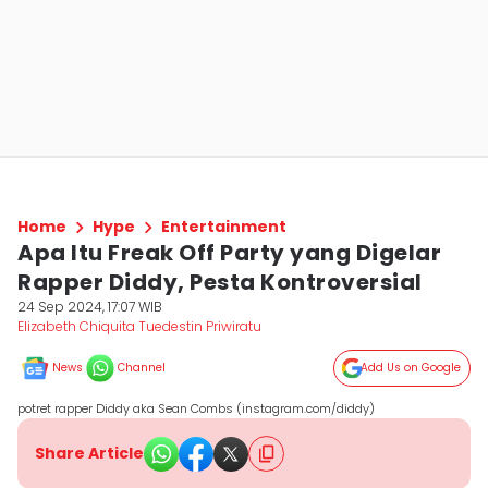
Home
Hype
Entertainment
Apa Itu Freak Off Party yang Digelar
Rapper Diddy, Pesta Kontroversial
24 Sep 2024, 17:07 WIB
Elizabeth Chiquita Tuedestin Priwiratu
News
Channel
Add Us on Google
potret rapper Diddy aka Sean Combs (instagram.com/diddy)
Share Article