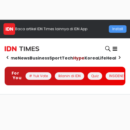
Baca artikel
IDN Times
lainnya di IDN App
Install
Home
News
Business
Sport
Tech
Hype
Korea
Life
Health
Aut
For
# Yuk Vote
Iklanin di IDN
Quiz
INSIDENESIA
You