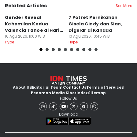
Related Articles
See More
Gender Reveal
7 Potret Pernikahan
D
Kehamilan Kedua
Gisela Cindy dan Sian,
P
Valencia Tanoe di Hari
Digelar di Kanada
d
Ultah Kevin Sanjaya
10 Agu 2026, 11:00 WIB
10 Agu 2026, 10:45 WIB
10
Hype
Hype
Hy
About Us
Editorial Team
Contact Us
Terms of Services
Pedoman Media Siber
Index
Sitemap
Follow Us
Download