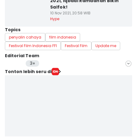
2021, Iqbaal Ramadhan Bikin
Salfok!
10 Nov 2021, 20:58 WIB
Hype
Topics
penyalin cahaya
film indonesia
Festival Film Indonesia FFI
Festival Film
Update me
Editorial Team
3+
Editor
Tonton lebih seru di
Zahrotustianah
Editor
Wendy Novianto
Editor
Erfah Nanda