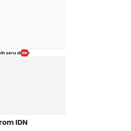
ih seru di
from IDN