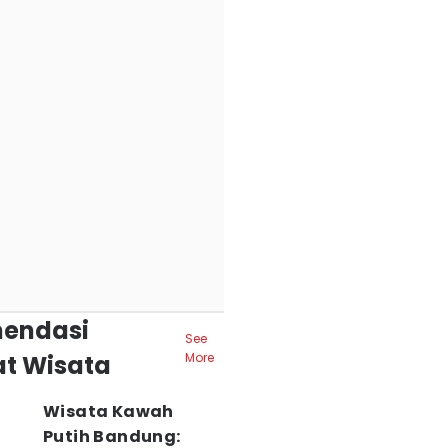
endasi
See
t Wisata
More
Wisata Kawah
Putih Bandung: