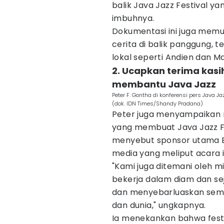
balik Java Jazz Festival ya
imbuhnya.
Dokumentasi ini juga memu
cerita di balik panggung, 
lokal seperti Andien dan Ma
2. Ucapkan terima kasi
membantu Java Jazz
Peter F. Gontha di konferensi pers Java J
(dok. IDN Times/Shandy Pradana)
Peter juga menyampaikan r
yang membuat Java Jazz Fe
menyebut sponsor utama B
media yang meliput acara in
"Kami juga ditemani oleh 
bekerja dalam diam dan sej
dan menyebarluaskan seman
dan dunia," ungkapnya.
Ia menekankan bahwa festi