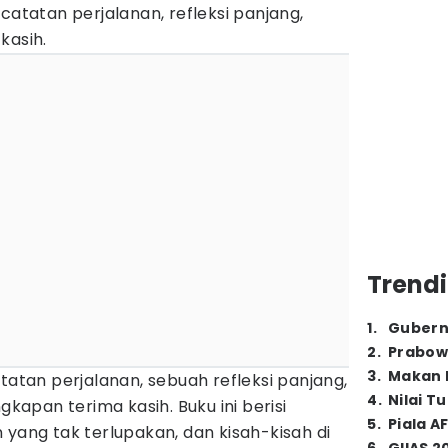
catatan perjalanan, refleksi panjang,
kasih.
Trendi
1
.
Gubern
2
.
Prabow
3
.
Makan B
tatan perjalanan, sebuah refleksi panjang,
4
.
Nilai T
gkapan terima kasih. Buku ini berisi
5
.
Piala A
ng tak terlupakan, dan kisah-kisah di