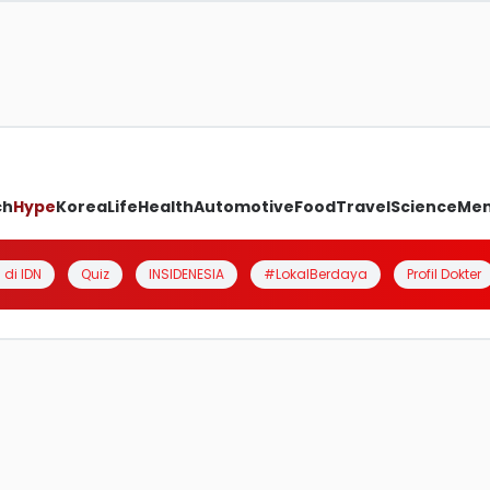
ch
Hype
Korea
Life
Health
Automotive
Food
Travel
Science
Me
 di IDN
Quiz
INSIDENESIA
#LokalBerdaya
Profil Dokter