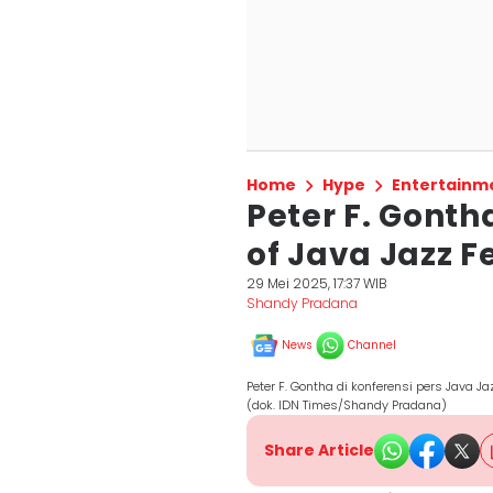
Home
Hype
Entertainm
Peter F. Gonth
of Java Jazz F
29 Mei 2025, 17:37 WIB
Shandy Pradana
News
Channel
Peter F. Gontha di konferensi pers Java J
(dok. IDN Times/Shandy Pradana)
Share Article