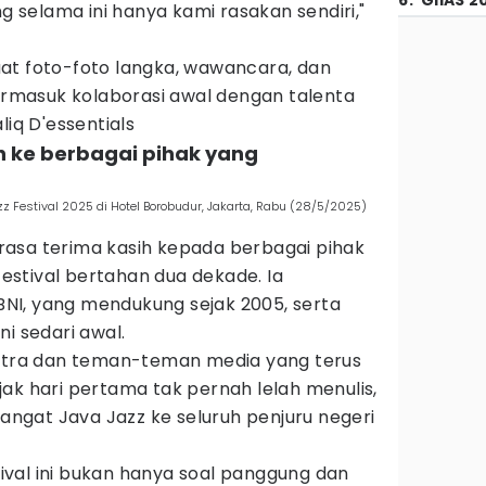
6
.
GIIAS 2
ng selama ini hanya kami rasakan sendiri,"
at foto-foto langka, wawancara, dan
termasuk kolaborasi awal dengan talenta
liq D'essentials
h ke berbagai pihak yang
azz Festival 2025 di Hotel Borobudur, Jakarta, Rabu (28/5/2025)
asa terima kasih kepada berbagai pihak
stival bertahan dua dekade. Ia
NI, yang mendukung sejak 2005, serta
i sedari awal.
mitra dan teman-teman media yang terus
ak hari pertama tak pernah lelah menulis,
gat Java Jazz ke seluruh penjuru negeri
val ini bukan hanya soal panggung dan