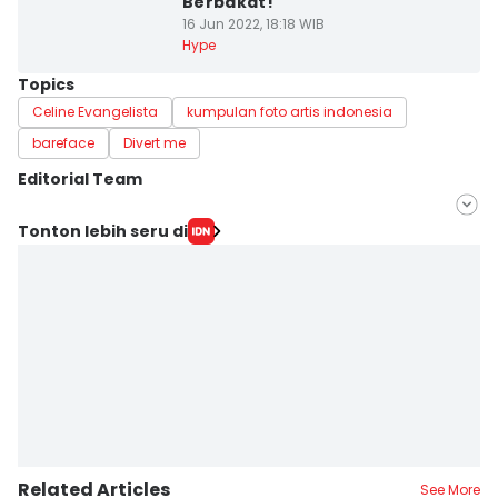
Berbakat!
16 Jun 2022, 18:18 WIB
Hype
Topics
Celine Evangelista
kumpulan foto artis indonesia
bareface
Divert me
Editorial Team
Editor
Tonton lebih seru di
Triadanti N
Editor
Erfah Nanda
Related Articles
See More