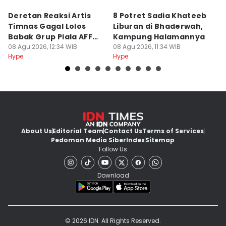
Deretan Reaksi Artis
8 Potret Sadia Khateeb
MD
Timnas Gagal Lolos
Liburan di Bhaderwah,
Fi
Babak Grup Piala AFF
Kampung Halamannya
De
2026
08 Agu 2026, 12:34 WIB
08 Agu 2026, 11:34 WIB
08
Hype
Hype
Hy
About Us
Editorial Team
Contact Us
Terms of Services
Pedoman Media Siber
Index
Sitemap
Follow Us
Download
© 2026 IDN. All Rights Reserved.