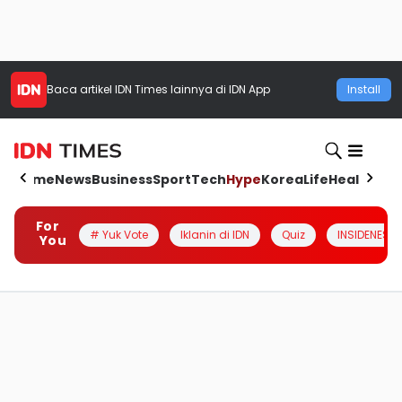
Baca artikel
IDN Times
lainnya di IDN App
Install
Home
News
Business
Sport
Tech
Hype
Korea
Life
Health
Aut
For
# Yuk Vote
Iklanin di IDN
Quiz
INSIDENESIA
You