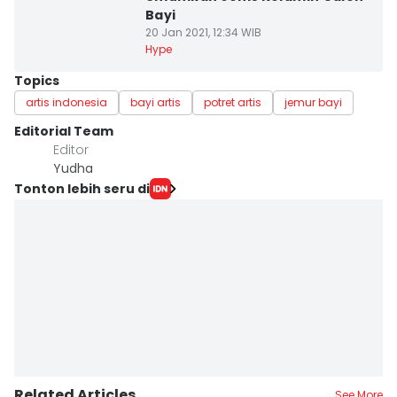
Bayi
20 Jan 2021, 12:34 WIB
Hype
Topics
artis indonesia
bayi artis
potret artis
jemur bayi
Editorial Team
Editor
Yudha ‎
Tonton lebih seru di
Related Articles
See More