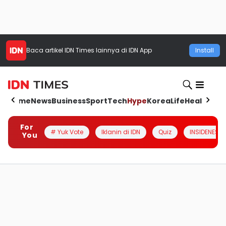
Baca artikel
IDN Times
lainnya di IDN App
Install
Home
News
Business
Sport
Tech
Hype
Korea
Life
Health
Aut
For
# Yuk Vote
Iklanin di IDN
Quiz
INSIDENESIA
You