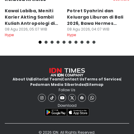
Kawai Labiba, Meniti
Potret Syahrini dan
7
Karier Akting Sambil
Keluarga Liburan di Bali
Au
Kuliah Antropologi di
2026, Bawa Hermes
B
Jogja
08 Agu 2026, 05:07 WIB
Mantai
08 Agu 2026, 04:07 WIB
K
08
Hype
Hype
Hy
About Us
Editorial Team
Contact Us
Terms of Services
Pedoman Media Siber
Index
Sitemap
Follow Us
Download
© 2026 IDN. All Rights Reserved.