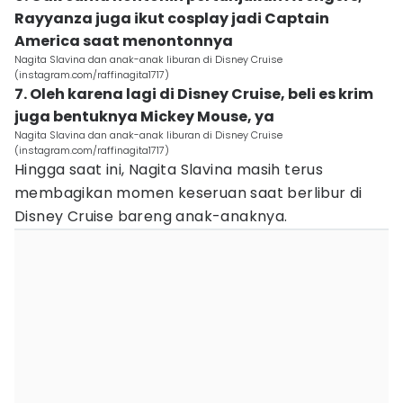
Rayyanza juga ikut cosplay jadi Captain
America saat menontonnya
Nagita Slavina dan anak-anak liburan di Disney Cruise
(instagram.com/raffinagita1717)
7. Oleh karena lagi di Disney Cruise, beli es krim
juga bentuknya Mickey Mouse, ya
Nagita Slavina dan anak-anak liburan di Disney Cruise
(instagram.com/raffinagita1717)
Hingga saat ini, Nagita Slavina masih terus
membagikan momen keseruan saat berlibur di
Disney Cruise bareng anak-anaknya.