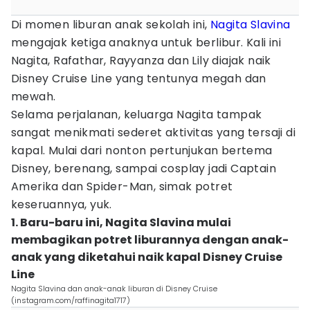
Di momen liburan anak sekolah ini,
Nagita Slavina
mengajak ketiga anaknya untuk berlibur. Kali ini
Nagita, Rafathar, Rayyanza dan Lily diajak naik
Disney Cruise Line yang tentunya megah dan
mewah.
Selama perjalanan, keluarga Nagita tampak
sangat menikmati sederet aktivitas yang tersaji di
kapal. Mulai dari nonton pertunjukan bertema
Disney, berenang, sampai cosplay jadi Captain
Amerika dan Spider-Man, simak potret
keseruannya, yuk.
1. Baru-baru ini, Nagita Slavina mulai
membagikan potret liburannya dengan anak-
anak yang diketahui naik kapal Disney Cruise
Line
Nagita Slavina dan anak-anak liburan di Disney Cruise
(instagram.com/raffinagita1717)