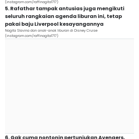
(instagram.com/raffinagita1717)
5. Rafathar tampak antusias juga mengikuti
seluruh rangkaian agenda liburan ini, tetap
pakai baju Liverpool kesayangannya
Nagita Slavina dan anak-anak liburan di Disney Cruise
(instagram.com/raffinagita1717)
6. Gak cuma nontonin pertunjukan Avengers,