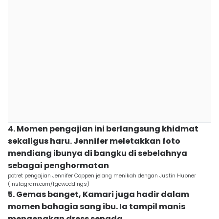
4. Momen pengajian ini berlangsung khidmat
sekaligus haru. Jennifer meletakkan foto
mendiang ibunya di bangku di sebelahnya
sebagai penghormatan
potret pengajian Jennifer Coppen jelang menikah dengan Justin Hubner
(Instagram.com/fgcweddings)
5. Gemas banget, Kamari juga hadir dalam
momen bahagia sang ibu. Ia tampil manis
mengenakan dress senada