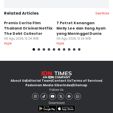
Related Articles
See More
Premis Cerita Film
7 Potret Kenangan
A
Thailand Orisinal Netflix
Melly Lee dan Sang Ayah
L
The Debt Collector
yang Meninggal Dunia
D
06 Agu 2026, 13:24 WIB
06 Agu 2026, 12:29 WIB
06
Hype
Hype
Hy
About Us
Editorial Team
Contact Us
Terms of Services
Pedoman Media Siber
Index
Sitemap
Follow Us
Download