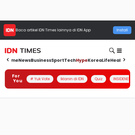
Baca artikel
IDN Times
lainnya di IDN App
Install
Home
News
Business
Sport
Tech
Hype
Korea
Life
Health
Aut
For
# Yuk Vote
Iklanin di IDN
Quiz
INSIDENESIA
You