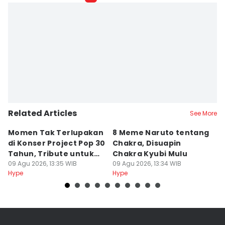
Related Articles
See More
Momen Tak Terlupakan
8 Meme Naruto tentang
L
di Konser Project Pop 30
Chakra, Disuapin
Z
Tahun, Tribute untuk
Chakra Kyubi Mulu
A
Oon
09 Agu 2026, 13:35 WIB
09 Agu 2026, 13:34 WIB
09
Hype
Hype
Hy