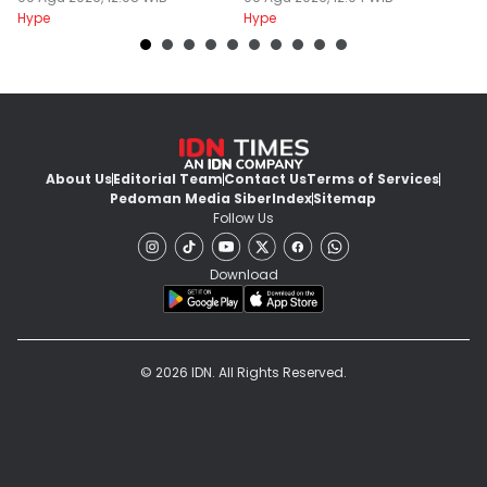
Hype
Hype
Hy
About Us
Editorial Team
Contact Us
Terms of Services
Pedoman Media Siber
Index
Sitemap
Follow Us
Download
© 2026 IDN. All Rights Reserved.