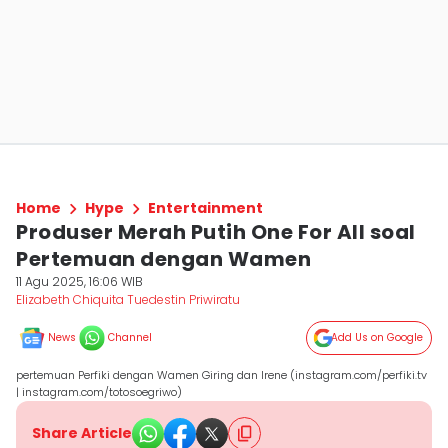
Home
Hype
Entertainment
Produser Merah Putih One For All soal
Pertemuan dengan Wamen
11 Agu 2025, 16:06 WIB
Elizabeth Chiquita Tuedestin Priwiratu
News
Channel
Add Us on Google
pertemuan Perfiki dengan Wamen Giring dan Irene (instagram.com/perfiki.tv
| instagram.com/totosoegriwo)
Share Article