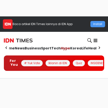
Baca artikel
IDN Times
lainnya di IDN App
Install
Home
News
Business
Sport
Tech
Hype
Korea
Life
Health
Aut
For
# Yuk Vote
Iklanin di IDN
Quiz
INSIDENESIA
You