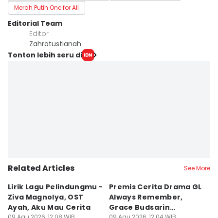
Merah Putih One for All
Editorial Team
Editor
Zahrotustianah
Tonton lebih seru di
Related Articles
See More
Lirik Lagu Pelindungmu -
Premis Cerita Drama GL
5 
Ziva Magnolya, OST
Always Remember,
M
Ayah, Aku Mau Cerita
Grace Budsarin
K
09 Agu 2026, 12:08 WIB
Comeback
09 Agu 2026, 12:04 WIB
F
09