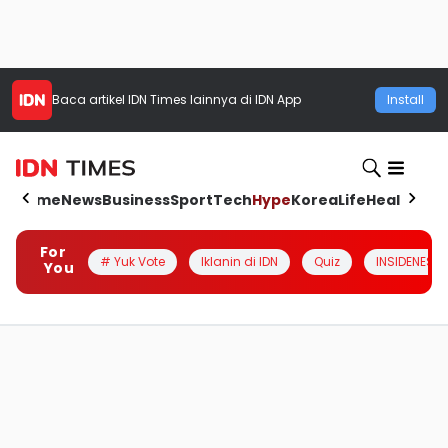
Baca artikel
IDN Times
lainnya di IDN App
Install
Home
News
Business
Sport
Tech
Hype
Korea
Life
Health
Aut
For
# Yuk Vote
Iklanin di IDN
Quiz
INSIDENESIA
You