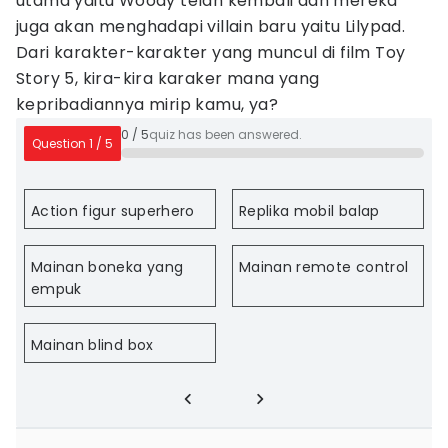
utama yaitu Woody telah kembali dan mereka
juga akan menghadapi villain baru yaitu Lilypad.
Dari karakter-karakter yang muncul di film Toy
Story 5, kira-kira karaker mana yang
kepribadiannya mirip kamu, ya?
0
/
5
quiz has been answered.
Question
1
/
5
Action figur superhero
Replika mobil balap
Mainan boneka yang
Mainan remote control
empuk
Mainan blind box