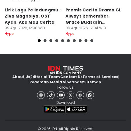
Lirik Lagu Pelindungmu -
Premis Cerita Drama GL
5 
Ziva Magnolya, OST
Always Remember,
M
Ayah, Aku Mau Cerita
Grace Budsarin
K
09 Agu 2026, 12:08 WIB
Comeback
09 Agu 2026, 12:04 WIB
F
09
Hype
Hype
Hy
About Us
Editorial Team
Contact Us
Terms of Services
Pedoman Media Siber
Index
Sitemap
Follow Us
Download
© 2026 IDN. All Rights Reserved.