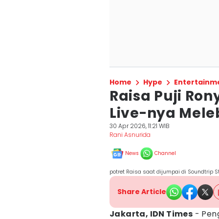
Home
Hype
Entertainm
Raisa Puji Ron
Live-nya Meleb
30 Apr 2026, 11:21 WIB
Rani Asnurida
News
Channel
potret Raisa saat dijumpai di Soundtrip 
Share Article
Jakarta, IDN Times
- Pen