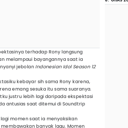
6
.
GIIAS 2
spektasinya terhadap Rony langsung
kan melampaui bayangannya saat ia
enyanyi jebolan
Indonesian Idol Season 12
tasiku kebayar sih sama Rony karena,
arena emang sesuka itu sama suaranya.
tku justru lebih lagi daripada ekspektasi
a antusias saat ditemui di Soundtrip
 lagi momen saat ia menyaksikan
y membawakan banyak lagu. Momen