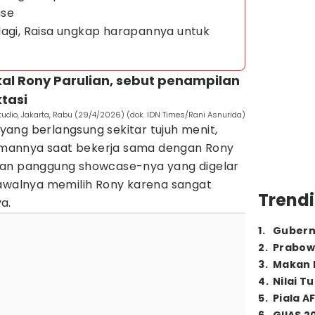
ase
lagi, Raisa ungkap harapannya untuk
vokal Rony Parulian, sebut penampilan
ktasi
Studio, Jakarta, Rabu (29/4/2026) (dok. IDN Times/Rani Asnurida)
ang berlangsung sekitar tujuh menit,
mannya saat bekerja sama dengan Rony
kan panggung showcase-nya yang digelar
 awalnya memilih Rony karena sangat
Trendi
a.
1
.
Gubern
2
.
Prabow
3
.
Makan B
4
.
Nilai T
5
.
Piala A