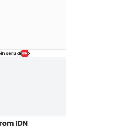
ih seru di
from IDN