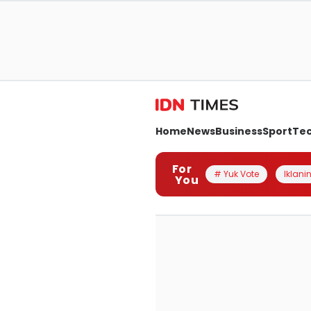
Home
News
Business
Sport
Te
For
# Yuk Vote
Iklanin
You