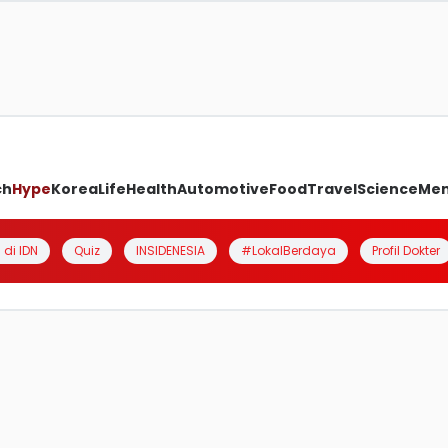
ch
Hype
Korea
Life
Health
Automotive
Food
Travel
Science
Me
 di IDN
Quiz
INSIDENESIA
#LokalBerdaya
Profil Dokter