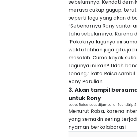
sebelumnya. Kendati demi
merasa cukup gugup, terut
seperti lagu yang akan di
“Sebenarnya Rony santai an
tahu sebelumnya. Karena di
‘Pokoknya lagunya ini sama 
waktu latihan juga gitu, ja
masalah. Cuma kayak suka pa
Lagunya ini kan? Udah bene
tenang,” kata Raisa samb
Rony Parulian.
3. Akan tampil bersam
untuk Rony
potret Raisa saat dijumpai di Soundtrip 
Menurut Raisa, karena int
yang semakin sering terjadi
nyaman berkolaborasi.