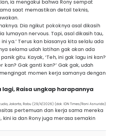
kian, ia mengakui bahwa Rony sempat
ama saat memastikan detail teknis,
bawakan.
aknya. Dia ngikut pokoknya asal dikasih
a lumayan nervous. Tapi, asal dikasih tau,
ini ya.’ Terus kan biasanya kita selalu ada
dinya selama udah latihan gak akan ada
nik gitu. Kayak, ‘Teh, ini gak lagu ini kan?
r kan? Gak ganti kan?’ Gak gak, udah
il mengingat momen kerja samanya dengan
a lagi, Raisa ungkap harapannya
Studio, Jakarta, Rabu (29/4/2026) (dok. IDN Times/Rani Asnurida)
ensitas pertemuan dan kerja sama mereka
, kini ia dan Rony juga merasa semakin