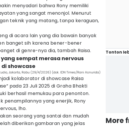
kin menyadari bahwa Rony memiliki
ayatan yang sangat menonjol. Menurut
ngan teknik yang matang, tanpa keraguan,
ng di acara lain yang dia bawain banyak
ren banget sih karena bener-bener
anget di genre-nya dia, tambah Raisa.
Tonton leb
 yang sempat merasa nervous
 di showcase
Studio, Jakarta, Rabu (29/4/2026) (dok. IDN Times/Rani Asnurida)
njadi kolaborator di showcase Raisa
e” pada 23 Juli 2025 di Graha Bhakti
uki berhasil memukau para penonton.
ik penampilannya yang enerjik, Rony
rvous, lho.
pakan seorang yang santai dan mudah
More 
telah diberikan gambaran yang jelas