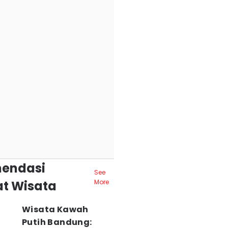
endasi
See
t Wisata
More
Wisata Kawah
Putih Bandung: