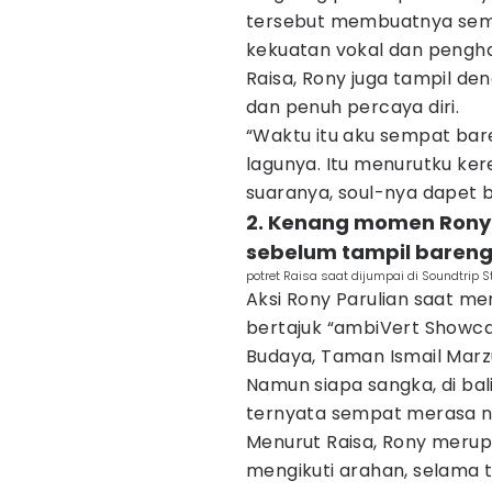
tersebut membuatnya sema
kekuatan vokal dan pengh
Raisa, Rony juga tampil de
dan penuh percaya diri.
“Waktu itu aku sempat bare
lagunya. Itu menurutku ke
suaranya, soul-nya dapet b
2. Kenang momen Rony
sebelum tampil bareng
potret Raisa saat dijumpai di Soundtrip 
Aksi Rony Parulian saat me
bertajuk “ambiVert Showcas
Budaya, Taman Ismail Marz
Namun siapa sangka, di bal
ternyata sempat merasa ne
Menurut Raisa, Rony meru
mengikuti arahan, selama 