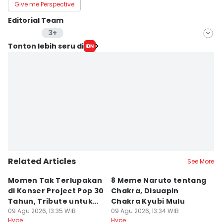
Give me Perspective
Editorial Team
3+
Editor
Tonton lebih seru di
Zahrotustianah
Editor
Essi Rosilawati
Editor
Jumawan Syahrudin
Related Articles
See More
Momen Tak Terlupakan
8 Meme Naruto tentang
L
di Konser Project Pop 30
Chakra, Disuapin
Z
Tahun, Tribute untuk
Chakra Kyubi Mulu
A
Oon
09 Agu 2026, 13:35 WIB
09 Agu 2026, 13:34 WIB
09
Hype
Hype
Hy