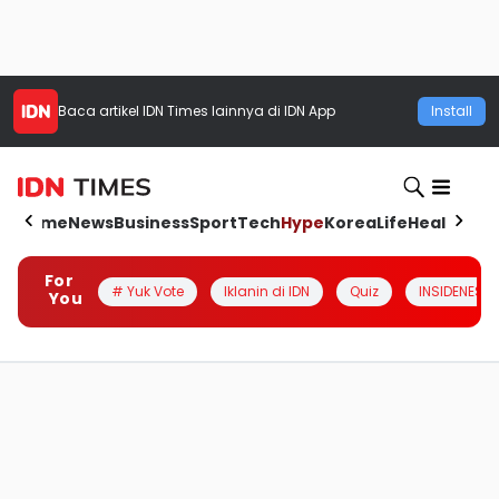
Baca artikel
IDN Times
lainnya di IDN App
Install
Home
News
Business
Sport
Tech
Hype
Korea
Life
Health
Aut
For
# Yuk Vote
Iklanin di IDN
Quiz
INSIDENESIA
You