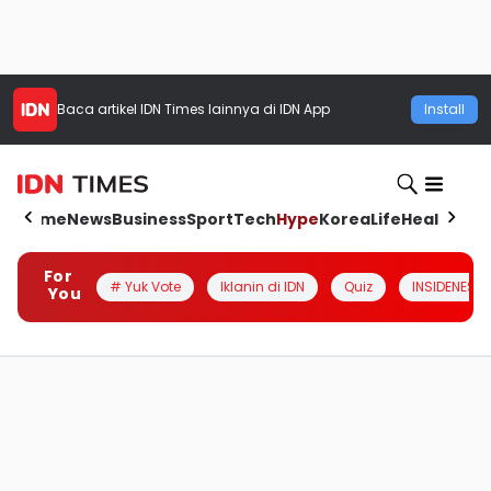
Baca artikel
IDN Times
lainnya di IDN App
Install
Home
News
Business
Sport
Tech
Hype
Korea
Life
Health
Aut
For
# Yuk Vote
Iklanin di IDN
Quiz
INSIDENESIA
You