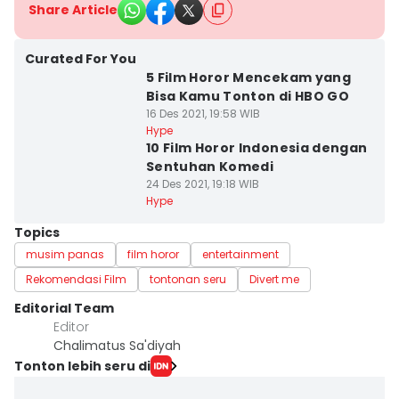
Share Article
Curated For You
5 Film Horor Mencekam yang
Bisa Kamu Tonton di HBO GO
16 Des 2021, 19:58 WIB
Hype
10 Film Horor Indonesia dengan
Sentuhan Komedi
24 Des 2021, 19:18 WIB
Hype
Topics
musim panas
film horor
entertainment
Rekomendasi Film
tontonan seru
Divert me
Editorial Team
Editor
Chalimatus Sa'diyah
Tonton lebih seru di