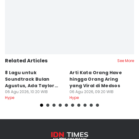
Related Articles
See More
8 Lagu untuk
Arti Kata Orang Have
K
Soundtrack Bulan
hingga Orang Aring
H
Agustus, Ada Taylor
yang Viral di Medsos
P
Swift!
06 Agu 2026, 10:20 WIB
06 Agu 2026, 09:20 WIB
P
06
Hype
Hype
Hy