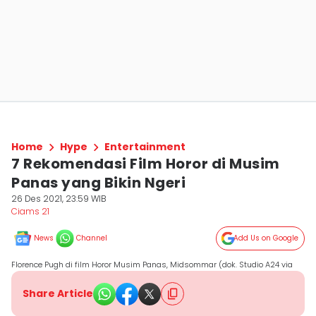
Home
Hype
Entertainment
7 Rekomendasi Film Horor di Musim
Panas yang Bikin Ngeri
26 Des 2021, 23:59 WIB
Ciams 21
News
Channel
Add Us on Google
Florence Pugh di film Horor Musim Panas, Midsommar (dok. Studio A24 via
Share Article