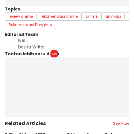
Topics
review anime
rekomendasi anime
anime
animasi
Di
Rekomendasi Donghua
Editorial Team
Editor
Desita Writer
Tonton lebih seru di
Related Articles
See More