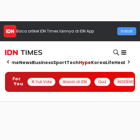
Baca artikel
IDN Times
lainnya di IDN App
Install
Home
News
Business
Sport
Tech
Hype
Korea
Life
Health
Aut
For
# Yuk Vote
Iklanin di IDN
Quiz
INSIDENESIA
You