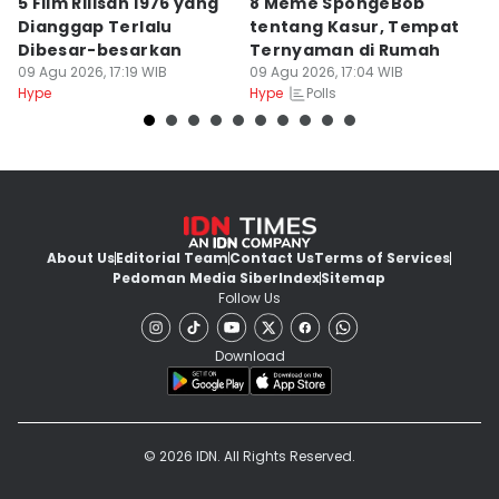
5 Film Rilisan 1976 yang
8 Meme SpongeBob
8
Dianggap Terlalu
tentang Kasur, Tempat
K
Dibesar-besarkan
Ternyaman di Rumah
S
09 Agu 2026, 17:19 WIB
09 Agu 2026, 17:04 WIB
09
Polls
Hype
Hype
Hy
About Us
Editorial Team
Contact Us
Terms of Services
Pedoman Media Siber
Index
Sitemap
Follow Us
Download
© 2026 IDN. All Rights Reserved.