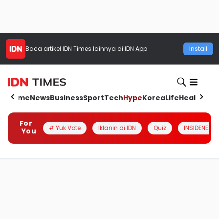
Baca artikel
IDN Times
lainnya di IDN App
Install
Home
News
Business
Sport
Tech
Hype
Korea
Life
Health
Aut
For
# Yuk Vote
Iklanin di IDN
Quiz
INSIDENESIA
You