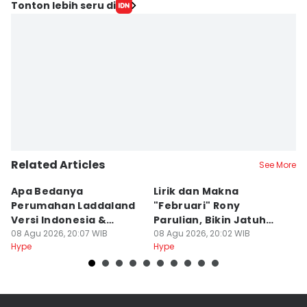
Tonton lebih seru di
Related Articles
See More
Apa Bedanya
Lirik dan Makna
8
Perumahan Laddaland
"Februari" Rony
M
Versi Indonesia &
Parulian, Bikin Jatuh
h
Thailand?
08 Agu 2026, 20:07 WIB
Cinta?
08 Agu 2026, 20:02 WIB
08
Hype
Hype
Hy