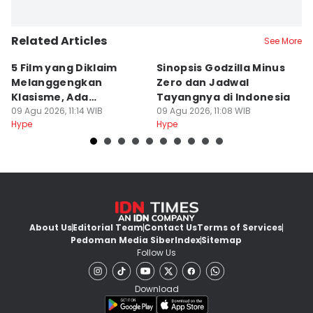
Related Articles
See More
5 Film yang Diklaim
Sinopsis Godzilla Minus
An
Melanggengkan
Zero dan Jadwal
T
Klasisme, Ada
Tayangnya di Indonesia
K
Favoritmu?
09 Agu 2026, 11:14 WIB
09 Agu 2026, 11:08 WIB
S
09
Hype
Hype
Hy
About Us
Editorial Team
Contact Us
Terms of Services
Pedoman Media Siber
Index
Sitemap
Follow Us
Download