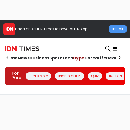
Baca artikel
IDN Times
lainnya di IDN App
Install
Home
News
Business
Sport
Tech
Hype
Korea
Life
Health
Aut
For
# Yuk Vote
Iklanin di IDN
Quiz
INSIDENESIA
You