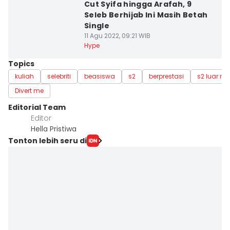
Cut Syifa hingga Arafah, 9
Seleb Berhijab Ini Masih Betah
Single
11 Agu 2022, 09:21 WIB
Hype
Topics
kuliah
selebriti
beasiswa
s2
berprestasi
s2 luar ne
Divert me
Editorial Team
Editor
Hella Pristiwa
Tonton lebih seru di