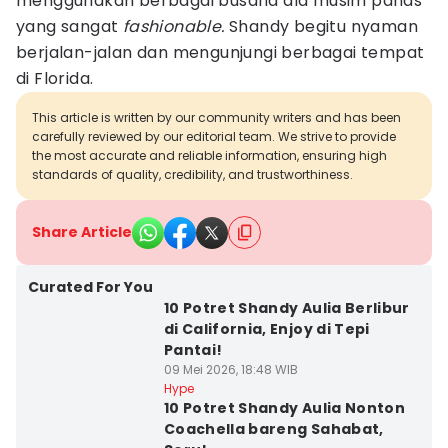
menggunakan berbagai busana ala musim panas
yang sangat
fashionable.
Shandy begitu nyaman
berjalan-jalan dan mengunjungi berbagai tempat
di Florida.
This article is written by our community writers and has been
carefully reviewed by our editorial team. We strive to provide
the most accurate and reliable information, ensuring high
standards of quality, credibility, and trustworthiness.
Share Article
Curated For You
10 Potret Shandy Aulia Berlibur
di California, Enjoy di Tepi
Pantai!
09 Mei 2026, 18:48 WIB
Hype
10 Potret Shandy Aulia Nonton
Coachella bareng Sahabat,