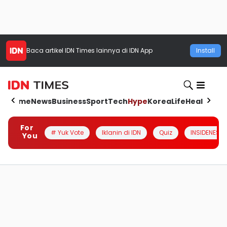
Baca artikel
IDN Times
lainnya di IDN App
Install
Home
News
Business
Sport
Tech
Hype
Korea
Life
Health
Aut
For
# Yuk Vote
Iklanin di IDN
Quiz
INSIDENESIA
You