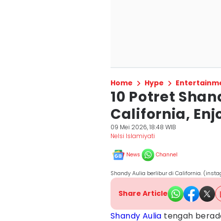
Home
Hype
Entertainm
10 Potret Shan
California, Enj
09 Mei 2026, 18:48 WIB
Nelsi Islamiyati
News
Channel
Shandy Aulia berlibur di California. (in
Share Article
Shandy Aulia
tengah berad