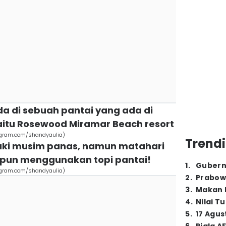
ada di sebuah pantai yang ada di
itu Rosewood Miramar Beach resort
stagram.com/shandyaulia)
Trendi
uki musim panas, namun matahari
Ia pun menggunakan topi pantai!
1
.
Gubern
stagram.com/shandyaulia)
2
.
Prabow
3
.
Makan B
4
.
Nilai T
5
.
17 Agus