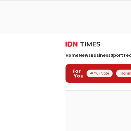
Home
News
Business
Sport
Te
For
# Yuk Vote
Iklanin
You