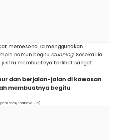
ngat memesona. Ia menggunakan
imple namun begitu
stunning
. Sesekali ia
 justru membuatnya terlihat sangat
ibur dan berjalan-jalan di kawasan
erah membuatnya begitu
stagram.com/shandyaulia)