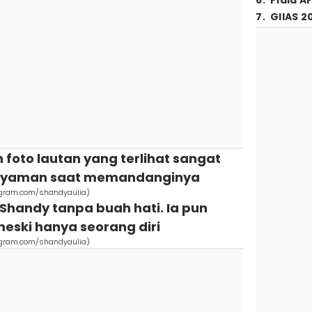
6
.
Piala A
7
.
GIIAS 2
foto lautan yang terlihat sangat
nyaman saat memandanginya
stagram.com/shandyaulia)
lui Shandy tanpa buah hati. Ia pun
meski hanya seorang diri
stagram.com/shandyaulia)