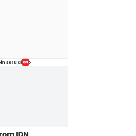
ih seru di
from IDN