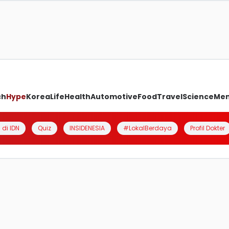
ch
Hype
Korea
Life
Health
Automotive
Food
Travel
Science
Me
 di IDN
Quiz
INSIDENESIA
#LokalBerdaya
Profil Dokter