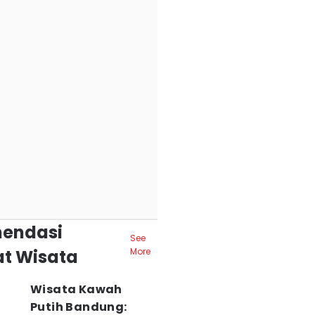
endasi
See
t Wisata
More
Wisata Kawah
Putih Bandung: