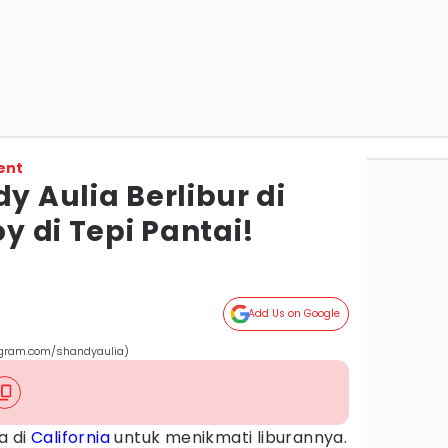
ent
dy Aulia Berlibur di
oy di Tepi Pantai!
Add Us on Google
stagram.com/shandyaulia)
a di
California
untuk menikmati liburannya.